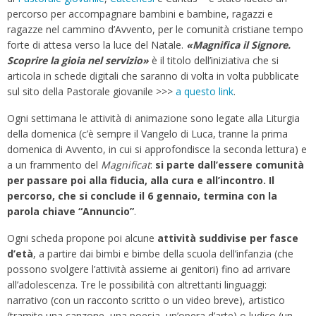
percorso per accompagnare bambini e bambine, ragazzi e
ragazze nel cammino d’Avvento, per le comunità cristiane tempo
forte di attesa verso la luce del Natale.
«Magnifica il Signore.
Scoprire la gioia nel servizio»
è il titolo dell’iniziativa che si
articola in schede digitali che saranno di volta in volta pubblicate
sul sito della Pastorale giovanile >>>
a questo link
.
Ogni settimana le attività di animazione sono legate alla Liturgia
della domenica (c’è sempre il Vangelo di Luca, tranne la prima
domenica di Avvento, in cui si approfondisce la seconda lettura) e
a un frammento del
Magnificat
:
si parte dall’essere comunità
per passare poi alla fiducia, alla cura e all’incontro. Il
percorso, che si conclude il 6 gennaio, termina con la
parola chiave “Annuncio”
.
Ogni scheda propone poi alcune
attività suddivise per fasce
d’età
, a partire dai bimbi e bimbe della scuola dell’infanzia (che
possono svolgere l’attività assieme ai genitori) fino ad arrivare
all’adolescenza. Tre le possibilità con altrettanti linguaggi:
narrativo (con un racconto scritto o un video breve), artistico
(tramite una canzone, una poesia, un’opera d’arte) o ludico (un