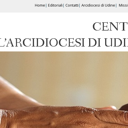
Home
Editoriali
Contatti
Arcidiocesi di Udine
Miss
CENT
L’ARCIDIOCESI DI UD