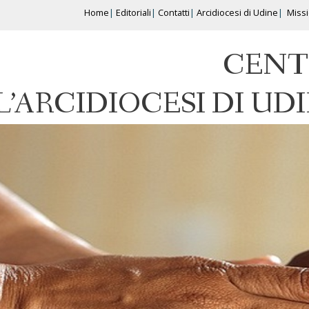
Home
Editoriali
Contatti
Arcidiocesi di Udine
Miss
CENT
L’ARCIDIOCESI DI UD