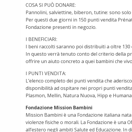
COSA SI PUÒ DONARE:
Pannolini, salviettine, biberon, tutine: sono sol
Per questi due giorni in 150 punti vendita Prénat
Fondazione presenti in negozio.
I BENEFICIARI:
I beni raccolti saranno poi distribuiti a oltre 1
In questo verrà tenuto conto del criterio della pr
offrire un aiuto concreto a quei bambini che viv
I PUNTI VENDITA:
L’elenco completo dei punti vendita che aderiscon
disponibilità ad ospitare nei propri punti vendita 
Plasmon, Mellin, Natura Nuova, Hipp e Humana c
Fondazione Mission Bambini
Mission Bambini è una Fondazione italiana nata 
violenze fisiche o morali. La Fondazione è una O
all’estero negli ambiti Salute ed Educazione. In 