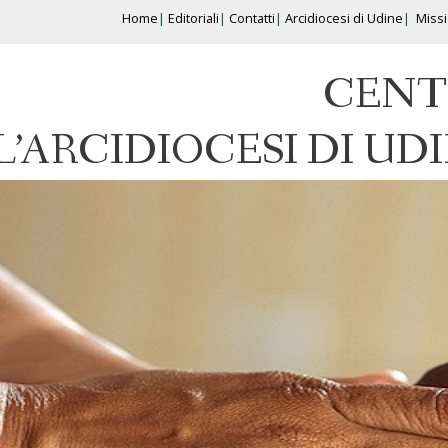
Home
Editoriali
Contatti
Arcidiocesi di Udine
Miss
CENT
L’ARCIDIOCESI DI UD