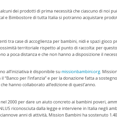
o alcuni dei prodotti di prima necessità che ciascuno di noi p
al e Bimbostore di tutta Italia si potranno acquistare prodott
30 enti tra case di accoglienza per bambini, nidi e spazi gioc
ossimità territoriale rispetto al punto di raccolta: per questo
ono a poca distanza e che non hanno a disposizione il necess
o all’iniziativa è disponibile su
missionbambini.org.
Mission
il “Banco per l’infanzia” e per la donazione fatta a sostegno d
he hanno collaborato all’edizione di quest’anno.
nel 2000 per dare un aiuto concreto ai bambini poveri, amm
NLUS riconosciuta dalla legge e interviene in Italia negli am
diciannove anni di attività, Mission Bambini ha sostenuto 1.