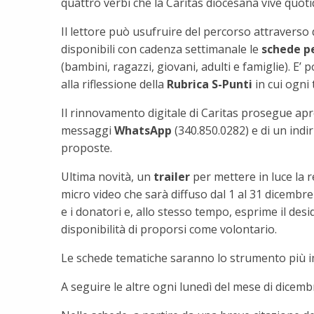
quattro verbi che la Caritas diocesana vive quo
Il lettore può usufruire del percorso attraverso d
disponibili con cadenza settimanale le
schede pe
(bambini, ragazzi, giovani, adulti e famiglie). E’ p
alla riflessione della
Rubrica S-Punti
in cui ogni
Il rinnovamento digitale di Caritas prosegue apre
messaggi
WhatsApp
(340.850.0282) e di un indir
proposte.
Ultima novità, un
trailer
per mettere in luce la r
micro video che sarà diffuso dal 1 al 31 dicembre
e i donatori e, allo stesso tempo, esprime il desi
disponibilità di proporsi come volontario.
Le schede tematiche saranno lo strumento più i
A seguire le altre ogni lunedì del mese di dicemb