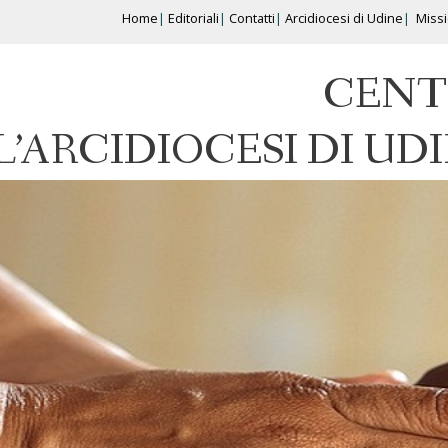
Home
Editoriali
Contatti
Arcidiocesi di Udine
Miss
CENT
L’ARCIDIOCESI DI UD