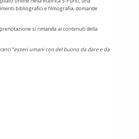
mpliato online nella Rubrica S-Punti, una
rimenti bibliografici e filmografia, domande
i prenotazione si rimanda ai contenuti della
cerci “
esseri umani con del buono da dare e da