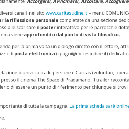
tidianamente:
Accorgersi, Avvicinarsi, Ascoltare, Accogliere
iversi canali: nel sito
www.caritasudine.it
– menù COMUNICAZ
r la riflessione personale
completate da una sezione dedic
ossibile scaricare il
poster
interattivo per le parrocchie dota
 tema viene
approfondito dal punto di vista filosofico.
ndo per la prima volta un dialogo diretto con il lettore, att
izzo di
posta elettronica
(cpagni@diocesiudine.it) dedicato a 
elazione biunivoca tra le persone e Caritas (volontari, operato
 presso il cinema The Space di Pradamano. Il trailer racconta 
derio di essere un punto di riferimento per chiunque si trovi n
mportante di tutta la campagna.
La prima scheda sarà onlin
re.