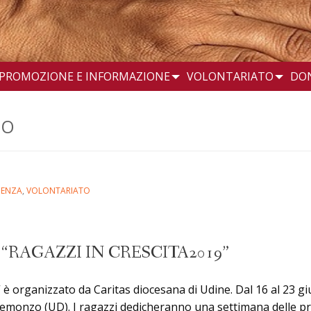
PROMOZIONE E INFORMAZIONE
VOLONTARIATO
DO
TO
DENZA
,
VOLONTARIATO
“RAGAZZI IN CRESCITA2019”
” è organizzato da Caritas diocesana di Udine. Dal 16 al 23 gi
emonzo (UD). I ragazzi dedicheranno una settimana delle prop