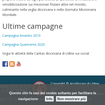
sensibilizzazione sui missionari friulani attivi nel mondo,
culminante nella veglia diocesana e nella Giornata Missionaria
Mondiale.
Ultime campagne
Campagna Avvento 2019
Campagna Quaresima 2020
Segui le attività della Caritas diocesana di Udine sui social
Copyright © Arcidiocesi di Udine
2017
Questo sito fa uso dei cookie soltanto per facilitare la
Piazza Patriarcato, 1 - 33100 Udine
(UD) Tel. 0432.414.511 - Fax 0432.511.838 C.F. 80013900305
navigazione
Info
Non mostrare più