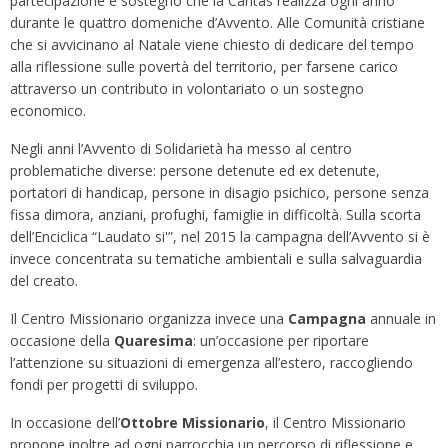
partecipazione e sostegno che la Caritas realizza ogni anno
durante le quattro domeniche d’Avvento. Alle Comunità cristiane
che si avvicinano al Natale viene chiesto di dedicare del tempo
alla riflessione sulle povertà del territorio, per farsene carico
attraverso un contributo in volontariato o un sostegno
economico.
Negli anni l’Avvento di Solidarietà ha messo al centro
problematiche diverse: persone detenute ed ex detenute,
portatori di handicap, persone in disagio psichico, persone senza
fissa dimora, anziani, profughi, famiglie in difficoltà. Sulla scorta
dell’Enciclica “Laudato si'”, nel 2015 la campagna dell’Avvento si è
invece concentrata su tematiche ambientali e sulla salvaguardia
del creato.
Il Centro Missionario organizza invece una
Campagna
annuale in
occasione della
Quaresima
: un’occasione per riportare
l’attenzione su situazioni di emergenza all’estero, raccogliendo
fondi per progetti di sviluppo.
In occasione dell’
Ottobre Missionario
, il Centro Missionario
propone inoltre ad ogni parrocchia un percorso di riflessione e