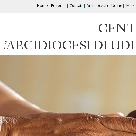
Home
Editoriali
Contatti
Arcidiocesi di Udine
Miss
CENT
L’ARCIDIOCESI DI UD