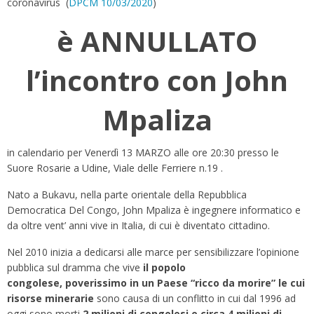
coronavirus (
DPCM 10/03/2020
)
è ANNULLATO
l’incontro con John
Mpaliza
in calendario per Venerdì 13 MARZO alle ore 20:30 presso le
Suore Rosarie a Udine, Viale delle Ferriere n.19 .
Nato a Bukavu, nella parte orientale della Repubblica
Democratica Del Congo, John Mpaliza è ingegnere informatico e
da oltre vent’ anni vive in Italia, di cui è diventato cittadino.
Nel 2010 inizia a dedicarsi alle marce per sensibilizzare l’opinione
pubblica sul dramma che vive
il popolo
congolese,
poverissimo in un Paese “ricco da morire” le cui
risorse minerarie
sono causa di un conflitto in cui dal 1996 ad
oggi sono morti
2 milioni di congolesi e circa 4 milioni di