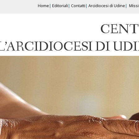
Home
Editoriali
Contatti
Arcidiocesi di Udine
Miss
CENT
L’ARCIDIOCESI DI UD