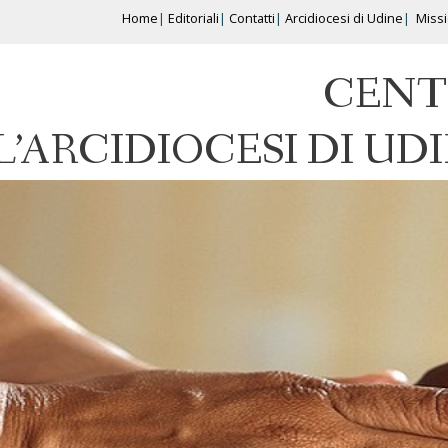
Home
Editoriali
Contatti
Arcidiocesi di Udine
Miss
CENT
L’ARCIDIOCESI DI UD