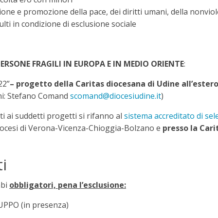
e promozione della pace, dei diritti umani, della nonvio
 in condizione di esclusione sociale
ERSONE FRAGILI IN EUROPA E IN MEDIO ORIENTE
:
22”
– progetto della Caritas diocesana di Udine all’ester
oni: Stefano Comand
scomand@diocesiudine.it
)
ti ai suddetti progetti si rifanno al
sistema accreditato di sel
Diocesi di Verona-Vicenza-Chioggia-Bolzano e
presso la Cari
i
mbi
obbligatori, pena l’esclusione:
PO (in presenza)