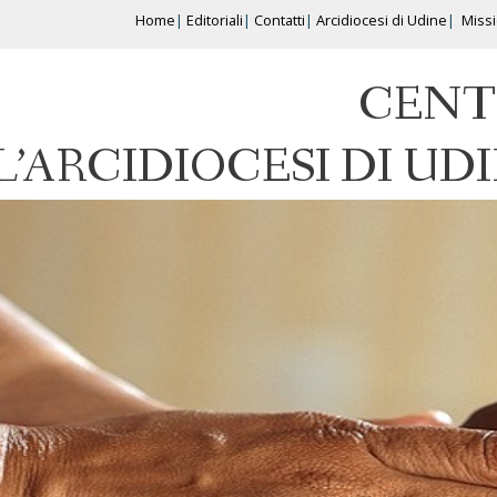
Home
Editoriali
Contatti
Arcidiocesi di Udine
Miss
CENT
L’ARCIDIOCESI DI UD