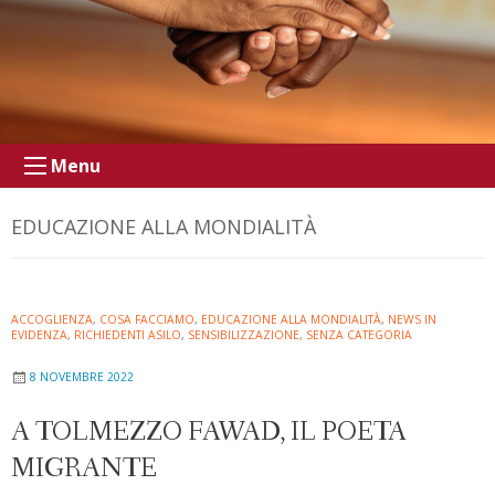
Menu
EDUCAZIONE ALLA MONDIALITÀ
ACCOGLIENZA
,
COSA FACCIAMO
,
EDUCAZIONE ALLA MONDIALITÀ
,
NEWS IN
EVIDENZA
,
RICHIEDENTI ASILO
,
SENSIBILIZZAZIONE
,
SENZA CATEGORIA
8 NOVEMBRE 2022
A TOLMEZZO FAWAD, IL POETA
MIGRANTE