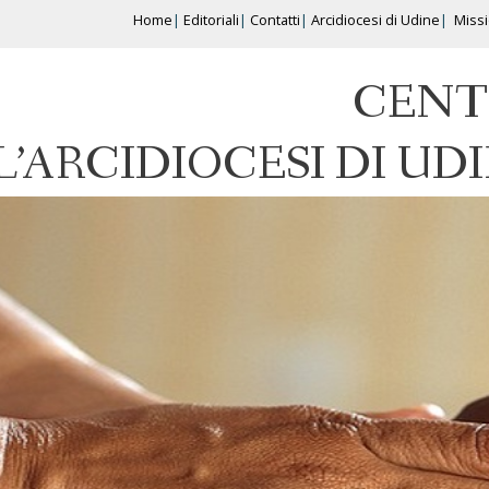
Home
Editoriali
Contatti
Arcidiocesi di Udine
Miss
CENT
L’ARCIDIOCESI DI UD