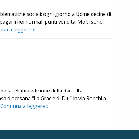
oblematiche sociali: ogni giorno a Udine decine di
 pagarli nei normali punti vendita. Molti sono
Emergenza
nua a leggere
»
inverno
a
Udine:
raccolta
straordinaria
di
indumenti,
ne la 23sima edizione della Raccolta
scarpe,
nsa diocesana “La Gracie di Diu” in via Ronchi a
lenzuola
Sabato
…
Continua a leggere
»
e
25
coperte
maggio
2019
–