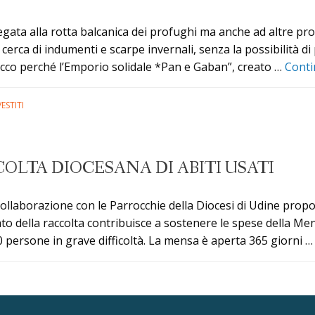
legata alla rotta balcanica dei profughi ma anche ad altre pr
erca di indumenti e scarpe invernali, senza la possibilità di
. Ecco perché l’Emporio solidale *Pan e Gaban”, creato …
Conti
ESTITI
COLTA DIOCESANA DI ABITI USATI
llaborazione con le Parrocchie della Diocesi di Udine propo
vato della raccolta contribuisce a sostenere le spese della Me
0 persone in grave difficoltà. La mensa è aperta 365 giorni 