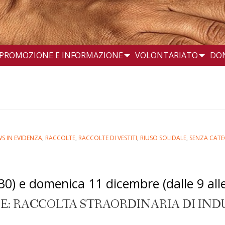
PROMOZIONE E INFORMAZIONE
VOLONTARIATO
DO
S IN EVIDENZA
,
RACCOLTE
,
RACCOLTE DI VESTITI
,
RIUSO SOLIDALE
,
SENZA CATE
0) e domenica 11 dicembre (dalle 9 alle
: RACCOLTA STRAORDINARIA DI IND