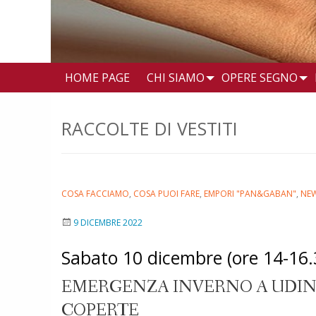
HOME PAGE
CHI SIAMO
OPERE SEGNO
RACCOLTE DI VESTITI
COSA FACCIAMO
,
COSA PUOI FARE
,
EMPORI "PAN&GABAN"
,
NEW
9 DICEMBRE 2022
Sabato 10 dicembre (ore 14-16.3
EMERGENZA INVERNO A UDINE
COPERTE