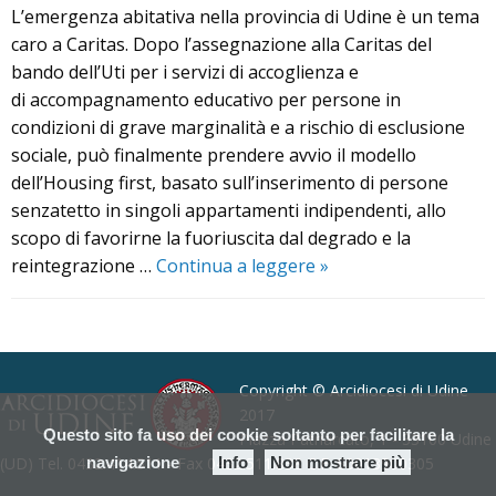
L’emergenza abitativa nella provincia di Udine è un tema
caro a Caritas. Dopo l’assegnazione alla Caritas del
bando dell’Uti per i servizi di accoglienza e
di accompagnamento educativo per persone in
condizioni di grave marginalità e a rischio di esclusione
sociale, può finalmente prendere avvio il modello
dell’Housing first, basato sull’inserimento di persone
senzatetto in singoli appartamenti indipendenti, allo
scopo di favorirne la fuoriuscita dal degrado e la
Emergenza
reintegrazione …
Continua a leggere
»
abitativa:
gli
P
interventi
o
Caritas
s
Copyright © Arcidiocesi di Udine
t
2017
Questo sito fa uso dei cookie soltanto per facilitare la
Piazza Patriarcato, 1 - 33100 Udine
N
(UD) Tel. 0432.414.511 - Fax 0432.511.838 C.F. 80013900305
navigazione
Info
Non mostrare più
a