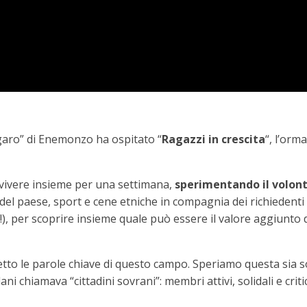
ogaro” di Enemonzo ha ospitato “
Ragazzi in crescita
“, l’orm
i vivere insieme per una settimana,
sperimentando il volont
i del paese, sport e cene etniche in compagnia dei richiedenti 
o!), per scoprire insieme quale può essere il valore aggiunto d
etto le parole chiave di questo campo. Speriamo questa sia s
ani chiamava “cittadini sovrani”: membri attivi, solidali e crit