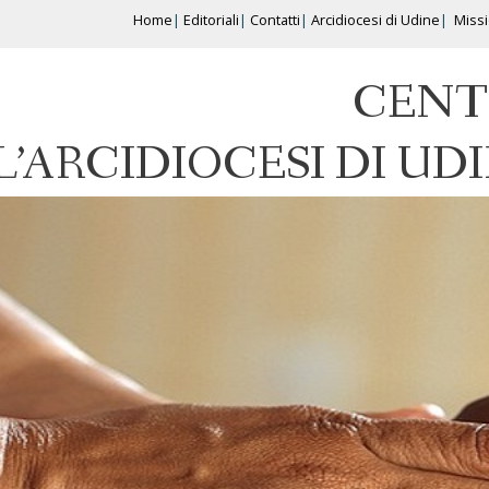
Home
Editoriali
Contatti
Arcidiocesi di Udine
Miss
CENT
L’ARCIDIOCESI DI UD