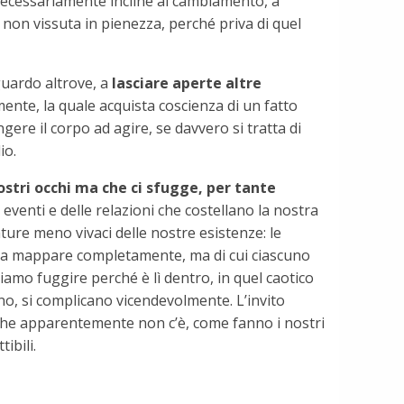
ecessariamente incline al cambiamento, a
non vissuta in pienezza, perché priva di quel
guardo altrove, a
lasciare aperte altre
ente, la quale acquista coscienza di un fatto
gere il corpo ad agire, se davvero si tratta di
io.
ostri occhi ma che ci sfugge, per tante
li eventi e delle relazioni che costellano la nostra
ture meno vivaci delle nostre esistenze: le
iamo a mappare completamente, ma di cui ciascuno
riamo fuggire perché è lì dentro, in quel caotico
no, si complicano vicendevolmente. L’invito
ò che apparentemente non c’è, come fanno i nostri
ibili.