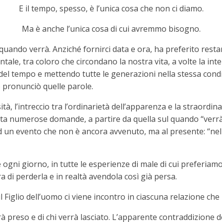
E il tempo, spesso, è l’unica cosa che non ci diamo.
Ma è anche l’unica cosa di cui avremmo bisogno.
uando verrà. Anziché fornirci data e ora, ha preferito resta
tale, tra coloro che circondano la nostra vita, a volte la int
el tempo e mettendo tutte le generazioni nella stessa condizi
 pronunciò quelle parole.
à, l’intreccio tra l’ordinarietà dell’apparenza e la straordina
ta numerose domande, a partire da quella sul quando “verrà”
d un evento che non è ancora avvenuto, ma al presente: “ne
gni giorno, in tutte le esperienze di male di cui preferiamo
 di perderla e in realtà avendola così già persa.
Figlio dell’uomo ci viene incontro in ciascuna relazione che i
rà preso e di chi verrà lasciato. L’apparente contraddizione