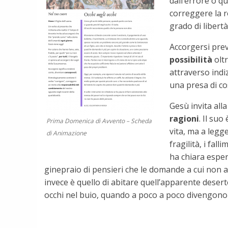
dall’errore o 
correggere la r
grado di libert
Accorgersi pre
possibilità
oltr
attraverso indiz
una presa di c
Gesù invita alla
ragioni
. Il suo
Prima Domenica di Avvento – Scheda
vita, ma a legg
di Animazione
fragilità, i fa
ha chiara esperi
ginepraio di pensieri che le domande a cui non a
invece è quello di abitare quell’apparente deser
occhi nel buio, quando a poco a poco divengono m