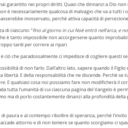
mai garantito nei propri diritti. Quasi che dinnanzi a Dio non 
on è necessariamente qualcosa di malvagio che va a tutti i cos
serebbe inosservato, perché attiva capacità di percezione e 
za di ciascuno: “
fino al giorno in cui Noè entrò nell‘arca, e no
 che è tanto impossibile non accorgersene quanto improbabile 
roppo tardi per correre ai ripari.
e, è ciò che paradossalmente ci impedisce di cogliere questi s
ssibilità di non farlo. Dall’altro lato, sapere quando il Figli
a libertà. E della responsabilità che ne discende. Perché se tut
e. E qualsiasi cosa noi possiamo fare non modificherà il corso
uda tutta l’umanità di cui ciascuna pagina del Vangelo è perm
’uomo ma di porlo costantemente dinanzi alla profondità della 
 paura e al contempo ribollire di speranza, perché l’invito c
 ci accade attorno e di non temere se quanto scorgiamo ci sp