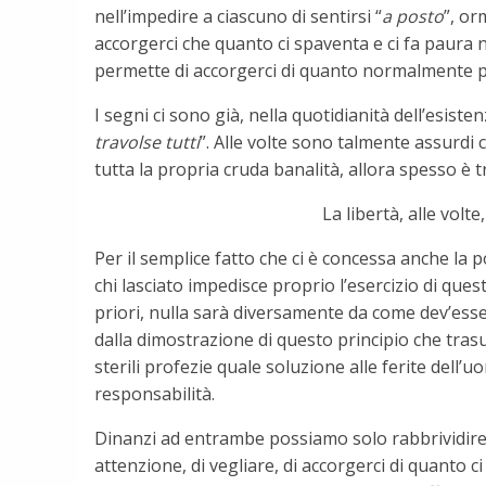
nell’impedire a ciascuno di sentirsi “
a posto
”, or
accorgerci che quanto ci spaventa e ci fa paura n
permette di accorgerci di quanto normalmente pas
I segni ci sono già, nella quotidianità dell’esisten
travolse tutti
”. Alle volte sono talmente assurdi
tutta la propria cruda banalità, allora spesso è t
La libertà, alle volt
Per il semplice fatto che ci è concessa anche la po
chi lasciato impedisce proprio l’esercizio di quest
priori, nulla sarà diversamente da come dev’esser
dalla dimostrazione di questo principio che tras
sterili profezie quale soluzione alle ferite dell
responsabilità.
Dinanzi ad entrambe possiamo solo rabbrividire di
attenzione, di vegliare, di accorgerci di quanto