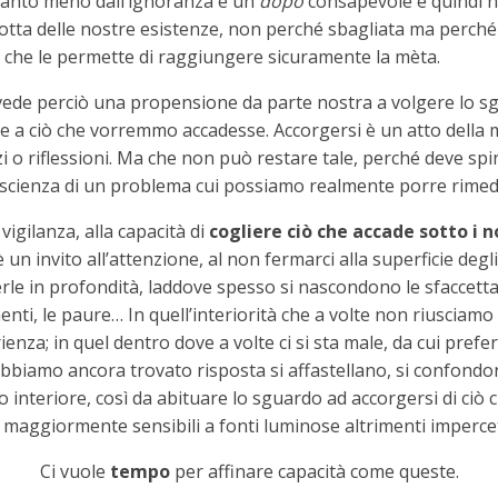
quanto meno dall’ignoranza e un
dopo
consapevole e quindi n
otta delle nostre esistenze, non perché sbagliata ma perché 
à che le permette di raggiungere sicuramente la mèta.
vede perciò una propensione da parte nostra a volgere lo s
e a ciò che vorremmo accadesse. Accorgersi è un atto della m
i o riflessioni. Ma che non può restare tale, perché deve spin
oscienza di un problema cui possiamo realmente porre rimed
 vigilanza, alla capacità di
cogliere ciò che accade sotto i n
 è un invito all’attenzione, al non fermarci alla superficie deg
erle in profondità, laddove spesso si nascondono le sfaccetta
llimenti, le paure… In quell’interiorità che a volte non riusc
enza; in quel dentro dove a volte ci si sta male, da cui prefe
bbiamo ancora trovato risposta si affastellano, si confondo
to interiore, così da abituare lo sguardo ad accorgersi di ci
aggiormente sensibili a fonti luminose altrimenti impercett
Ci vuole
tempo
per affinare capacità come queste.