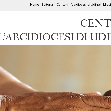
Home
Editoriali
Contatti
Arcidiocesi di Udine
Miss
CENT
L’ARCIDIOCESI DI UD