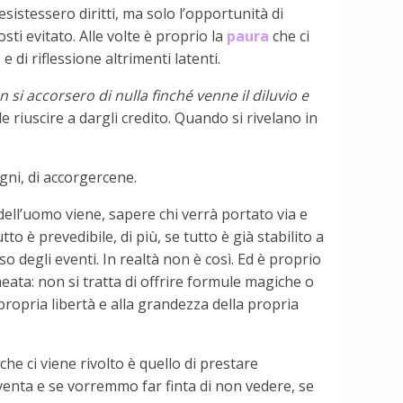
esistessero diritti, ma solo l’opportunità di
ti evitato. Alle volte è proprio la
paura
che ci
di riflessione altrimenti latenti.
n si accorsero di nulla finché venne il diluvio e
riuscire a dargli credito. Quando si rivelano in
egni, di accorgercene.
o dell’uomo viene, sapere chi verrà portato via e
to è prevedibile, di più, se tutto è già stabilito a
 degli eventi. In realtà non è così. Ed è proprio
eata: non si tratta di offrire formule magiche o
propria libertà e alla grandezza della propria
he ci viene rivolto è quello di prestare
aventa e se vorremmo far finta di non vedere, se