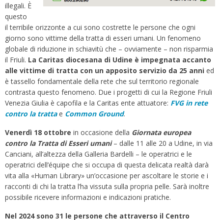
illegali. È
questo
il terribile orizzonte a cui sono costrette le persone che ogni
giorno sono vittime della tratta di esseri umani. Un fenomeno
globale di riduzione in schiavitù che – ovviamente – non risparmia
il Friuli.
La Caritas diocesana di Udine è impegnata accanto
alle vittime di tratta con un apposito servizio da 25 anni
ed
è tassello fondamentale della rete che sul territorio regionale
contrasta questo fenomeno. Due i progetti di cui la Regione Friuli
Venezia Giulia è capofila e la Caritas ente attuatore:
FVG in rete
contro la tratta
e
Common Ground
.
Venerdì 18 ottobre
in occasione della
Giornata europea
contro la Tratta di Esseri umani
– dalle 11 alle 20 a Udine, in via
Canciani, all’altezza della Galleria Bardelli – le operatrici e le
operatrici dell’équipe che si occupa di questa delicata realtà darà
vita alla «Human Library» un’occasione per ascoltare le storie e i
racconti di chi la tratta l’ha vissuta sulla propria pelle. Sarà inoltre
possibile ricevere informazioni e indicazioni pratiche.
Nel 2024 sono 31 le persone che attraverso il Centro