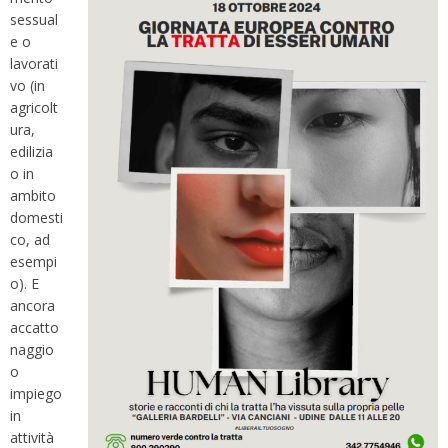
sessual
e o
lavorati
vo (in
agricolt
ura,
edilizia
o in
ambito
domesti
co, ad
esempi
o). E
ancora
accatto
naggio
o
impiego
in
attività