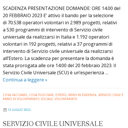
SCADENZA PRESENTAZIONE DOMANDE: ORE 14.00 del
20 FEBBRAIO 2023 E’ attivo il bando per la selezione
di 70.538 operatori volontari in 2.989 progetti, relativi
a 530 programmi di intervento di Servizio civile
universale da realizzarsi in Italia e 1.192 operatori
volontari in 192 progetti, relativi a 37 programmi di
intervento di Servizio civile universale da realizzarsi
all’Estero. La scadenza per presentare la domanda è
stata prorogata alle ore 14:00 del 20 febbraio 2023. Il
Servizio Civile Universale (SCU) è un’esperienza …
Bando
Continua a leggere
»
per
il
COSA FACCIAMO
,
COSA PUOI FARE
,
ESTERO
,
NEWS IN EVIDENZA
,
SERVIZIO CIVILE E
ANNO DI VOLONTARIATO SOCIALE
,
VOLONTARIATO
Servizio
Civile
12 LUGLIO 2022
Universale
2022
SERVIZIO CIVILE UNIVERSALE