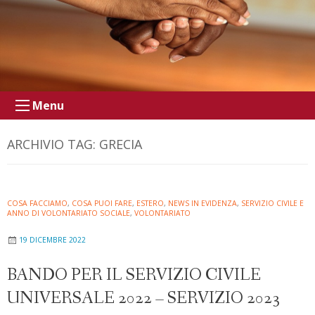
Menu
ARCHIVIO TAG:
GRECIA
COSA FACCIAMO
,
COSA PUOI FARE
,
ESTERO
,
NEWS IN EVIDENZA
,
SERVIZIO CIVILE E
ANNO DI VOLONTARIATO SOCIALE
,
VOLONTARIATO
19 DICEMBRE 2022
BANDO PER IL SERVIZIO CIVILE
UNIVERSALE 2022 – SERVIZIO 2023