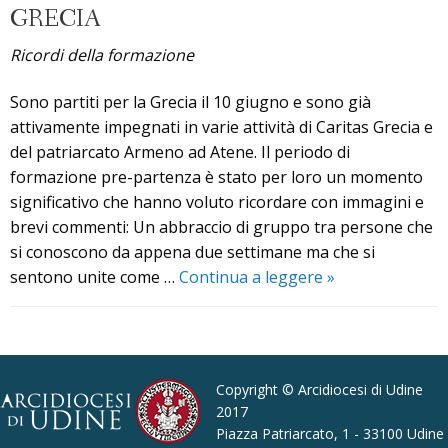
–
GRECIA
servizio
Ricordi della formazione
2023
Sono partiti per la Grecia il 10 giugno e sono già
attivamente impegnati in varie attività di Caritas Grecia e
del patriarcato Armeno ad Atene. Il periodo di
formazione pre-partenza è stato per loro un momento
significativo che hanno voluto ricordare con immagini e
brevi commenti: Un abbraccio di gruppo tra persone che
si conoscono da appena due settimane ma che si
Servizio
sentono unite come …
Continua a leggere
»
Civile
Universale
P
Grecia
o
s
Copyright © Arcidiocesi di Udine
t
2017
Piazza Patriarcato, 1 - 33100 Udine
N