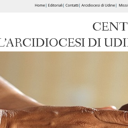
Home
Editoriali
Contatti
Arcidiocesi di Udine
Miss
CENT
L’ARCIDIOCESI DI UD