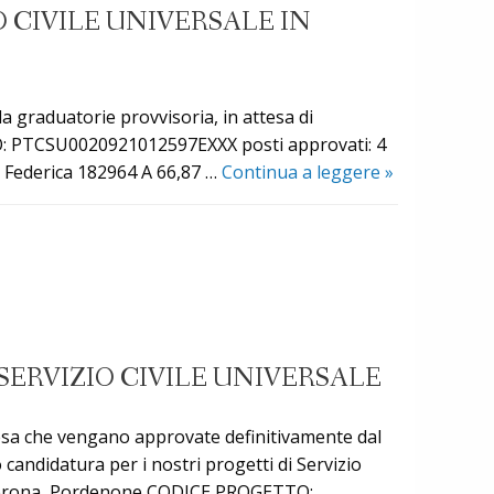
 CIVILE UNIVERSALE IN
la graduatorie provvisoria, in attesa di
TTO: PTCSU0020921012597EXXX posti approvati: 4
Pubblicazion
Federica 182964 A 66,87 …
Continua a leggere
»
graduatoria
provvisoria
progetto
di
Servizio
Civile
Universale
ERVIZIO CIVILE UNIVERSALE
in
Grecia
esa che vengano approvate definitivamente dal
 candidatura per i nostri progetti di Servizio
 Verona, Pordenone CODICE PROGETTO: