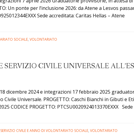
tegrazioni 7 aprile 2026 Graduatorie provvisorie, in attesa d
GETTO: Un ponte per l’inclusione 2026: da Atene a Lesvos 
5012344EXXX Sede accreditata: Caritas Hellas – Atene C
TARIATO SOCIALE
,
VOLONTARIATO
SERVIZIO CIVILE UNIVERSALE ALL’EST
e 18 dicembre 2024 e integrazioni 17 febbraio 2025 graduator
zio Civile Universale. PROGETTO: Caschi Bianchi in Gibuti e Et
2025 CODICE PROGETTO: PTCSU0020924013370EXXX Sede accre
licazione
uatorie
izio
,
SERVIZIO CIVILE E ANNO DI VOLONTARIATO SOCIALE
,
VOLONTARIATO