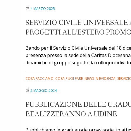
Civil
4 MARZO 2025
Univ
all’
SERVIZIO CIVILE UNIVERSALE 
–
PROGETTI ALL’ESTERO PROMO
Etio
Grec
e
Bando per il Servizio Civile Universale del 18 d
Arge
presenza presso la sede della Caritas Diocesana 
dinamiche di gruppo seguito da colloqui individua
COSA FACCIAMO
,
COSA PUOI FARE
,
NEWS IN EVIDENZA
,
SERVIZI
2 MAGGIO 2024
PUBBLICAZIONE DELLE GRADUA
REALIZZERANNO A UDINE
Pubblichiamo le graduatorie provvisorie, in attesa