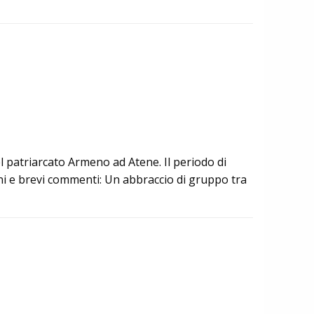
el patriarcato Armeno ad Atene. Il periodo di
i e brevi commenti: Un abbraccio di gruppo tra
vizio
le
versale
cia