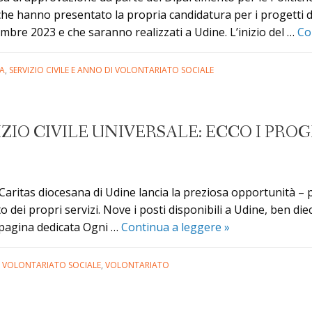
che hanno presentato la propria candidatura per i progetti di S
mbre 2023 e che saranno realizzati a Udine. L’inizio del …
Co
A
,
SERVIZIO CIVILE E ANNO DI VOLONTARIATO SOCIALE
IZIO CIVILE UNIVERSALE: ECCO I PROG
 Caritas diocesana di Udine lancia la preziosa opportunità – p
ito dei propri servizi. Nove i posti disponibili a Udine, ben di
Aperto
la pagina dedicata Ogni …
Continua a leggere
»
il
bando
DI VOLONTARIATO SOCIALE
,
VOLONTARIATO
per
il