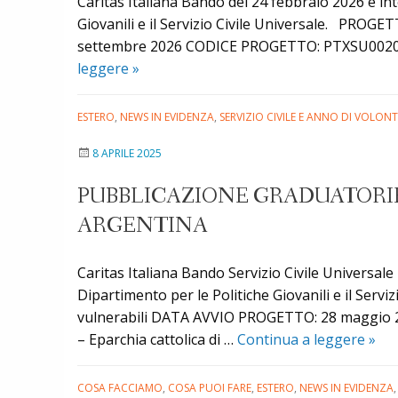
Caritas Italiana Bando del 24 febbraio 2026 e in
Giovanili e il Servizio Civile Universale. PRO
settembre 2026 CODICE PROGETTO: PTXSU002092
Pubblicazione
leggere
»
graduatorie
provvisorie
ESTERO
,
NEWS IN EVIDENZA
,
SERVIZIO CIVILE E ANNO DI VOLON
per
8 APRILE 2025
i
progetti
PUBBLICAZIONE GRADUATORIE 
di
ARGENTINA
Servizio
Civile
Universale
Caritas Italiana Bando Servizio Civile Universal
in
Dipartimento per le Politiche Giovanili e il Servi
Grecia
vulnerabili DATA AVVIO PROGETTO: 28 maggio 
e
Pubb
– Eparchia cattolica di …
Continua a leggere
»
Argentina
Grad
Serv
COSA FACCIAMO
,
COSA PUOI FARE
,
ESTERO
,
NEWS IN EVIDENZA