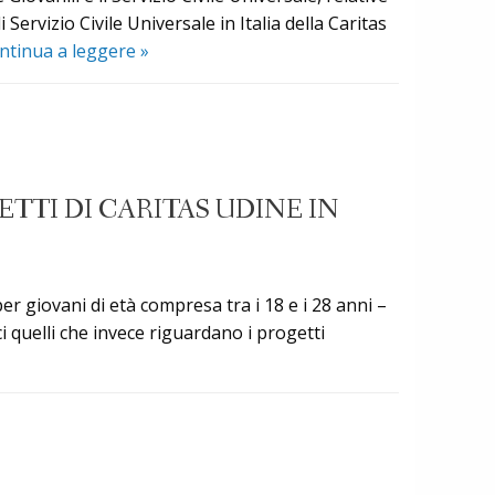
candidati
ervizio Civile Universale in Italia della Caritas
peri
Pubblicazione
ntinua a leggere
»
i
delle
progetti
graduatorie
all’estero
dei
promossi
progetti
dalla
di
ETTI DI CARITAS UDINE IN
Caritas
Servizio
diocesana
Civile
di
Universale
Udine
che
er giovani di età compresa tra i 18 e i 28 anni –
si
eci quelli che invece riguardano i progetti
realizzeranno
a
Udine