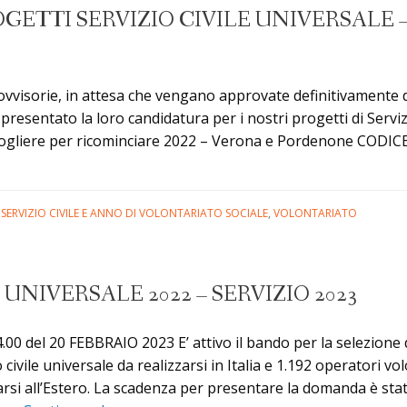
Servizio
ETTI SERVIZIO CIVILE UNIVERSALE –
Civile
Universale:
ecco
i
visorie, in attesa che vengano approvate definitivamente dal
progetti
presentato la loro candidatura per i nostri progetti di Servizi
di
gliere per ricominciare 2022 – Verona e Pordenone CO
Caritas
Udine
in
,
SERVIZIO CIVILE E ANNO DI VOLONTARIATO SOCIALE
,
VOLONTARIATO
Friuli
e
all’estero
 UNIVERSALE 2022 – SERVIZIO 2023
20 FEBBRAIO 2023 E’ attivo il bando per la selezione di 7
civile universale da realizzarsi in Italia e 1.192 operatori vo
zzarsi all’Estero. La scadenza per presentare la domanda è sta