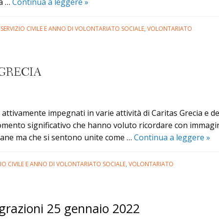
Bando
za …
Continua a leggere
»
per
il
,
SERVIZIO CIVILE E ANNO DI VOLONTARIATO SOCIALE
,
VOLONTARIATO
Servizio
Civile
Universale
 GRECIA
2022
–
servizio
2023
 attivamente impegnati in varie attività di Caritas Grecia e d
mento significativo che hanno voluto ricordare con immagin
Ser
mane ma che si sentono unite come …
Continua a leggere
»
Civi
Uni
ZIO CIVILE E ANNO DI VOLONTARIATO SOCIALE
,
VOLONTARIATO
Gre
grazioni 25 gennaio 2022