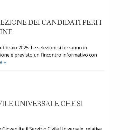
EZIONE DEI CANDIDATI PERI I
DINE
ebbraio 2025. Le selezioni si terranno in
zione è previsto un l’incontro informativo con
Servizio
re
»
civile
universale
avviso
di
convocazione
VILE UNIVERSALE CHE SI
per
la
selezione
dei
ovanili e il Servizio Civile Universale, relative