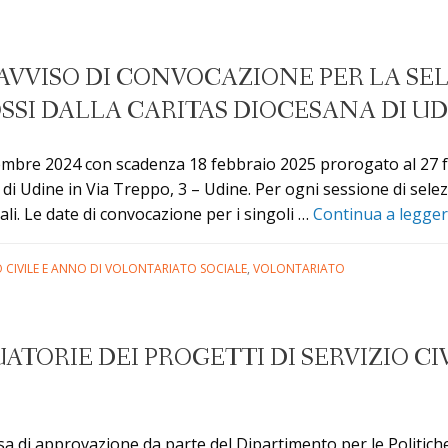
e
ersale
estero
AVVISO DI CONVOCAZIONE PER LA SEL
SSI DALLA CARITAS DIOCESANA DI U
pia,
ia
icembre 2024 con scadenza 18 febbraio 2025 prorogato al 27 f
ntina
di Udine in Via Treppo, 3 – Udine. Per ogni sessione di sele
li. Le date di convocazione per i singoli …
Continua a legge
O CIVILE E ANNO DI VOLONTARIATO SOCIALE
,
VOLONTARIATO
TORIE DEI PROGETTI DI SERVIZIO CI
 di approvazione da parte del Dipartimento per le Politiche Gi