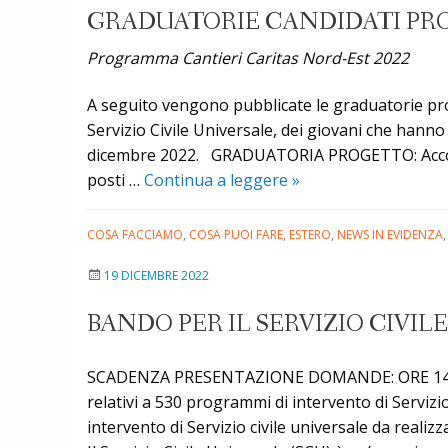
GRADUATORIE CANDIDATI PROG
Programma Cantieri Caritas Nord-Est 2022
A seguito vengono pubblicate le graduatorie prov
Servizio Civile Universale, dei giovani che hanno 
dicembre 2022. GRADUATORIA PROGETTO: Acco
Graduatorie
posti …
Continua a leggere
»
candidati
progetti
COSA FACCIAMO
,
COSA PUOI FARE
,
ESTERO
,
NEWS IN EVIDENZA
Servizio
19 DICEMBRE 2022
Civile
Universale
BANDO PER IL SERVIZIO CIVILE
–
Bando
SCADENZA PRESENTAZIONE DOMANDE: ORE 14.00 del 
15
relativi a 530 programmi di intervento di Servizio 
Dicembre
intervento di Servizio civile universale da reali
2022