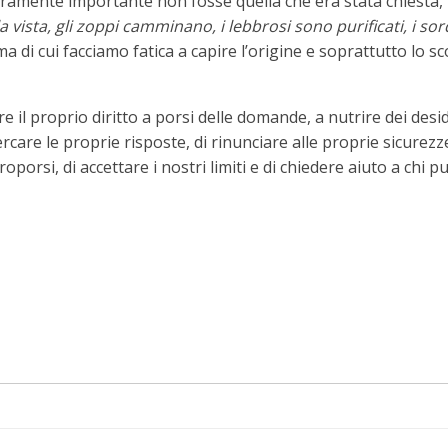
 veramente importante non fosse quella che era stata chiesta
la vista, gli zoppi camminano, i lebbrosi sono purificati, i sor
o ma di cui facciamo fatica a capire l’origine e soprattutto l
 il proprio diritto a porsi delle domande, a nutrire dei desi
cercare le proprie risposte, di rinunciare alle proprie sicurez
oporsi, di accettare i nostri limiti e di chiedere aiuto a chi