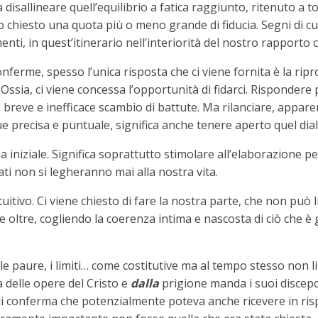
isallineare quell’equilibrio a fatica raggiunto, ritenuto a to
chiesto una quota più o meno grande di fiducia. Segni di cui 
enti, in quest’itinerario nell’interiorità del nostro rapporto 
onferme, spesso l’unica risposta che ci viene fornita è la ri
. Ossia, ci viene concessa l’opportunità di fidarci. Risponde
un breve e inefficace scambio di battute. Ma rilanciare, appa
precisa e puntuale, significa anche tenere aperto quel dia
a iniziale. Significa soprattutto stimolare all’elaborazione 
i non si legheranno mai alla nostra vita.
intuitivo. Ci viene chiesto di fare la nostra parte, che non può
oltre, cogliendo la coerenza intima e nascosta di ciò che è gi
 le paure, i limiti… come costitutive ma al tempo stesso non 
 delle opere del Cristo e
dalla
prigione manda i suoi discepo
i conferma che potenzialmente poteva anche ricevere in rispo