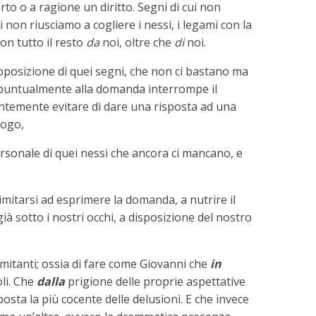
rto o a ragione un diritto. Segni di cui non
non riusciamo a cogliere i nessi, i legami con la
con tutto il resto
da
noi, oltre che
di
noi.
proposizione di quei segni, che non ci bastano ma
re puntualmente alla domanda interrompe il
rentemente evitare di dare una risposta ad una
logo,
personale di quei nessi che ancora ci mancano, e
 limitarsi ad esprimere la domanda, a nutrire il
à sotto i nostri occhi, a disposizione del nostro
limitanti; ossia di fare come Giovanni che
in
li. Che
dalla
prigione delle proprie aspettative
sta la più cocente delle delusioni. E che invece