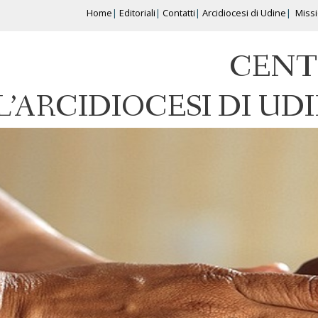
Home
Editoriali
Contatti
Arcidiocesi di Udine
Miss
CENT
L’ARCIDIOCESI DI UD