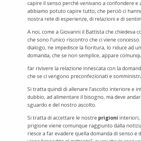
capire il senso perché venivano a confondere e a d
abbiamo potuto capire tutto, che perciò ci hanno 
nostra rete di esperienze, di relazioni e di sentim
A noi, come a Giovanni il Battista che chiedeva c
che sono l’unico riscontro che ci viene concesso
dialogo, ne impedisce la fioritura, lo riduce ad 
domanda, che se non semplice, appare comunque 
far rivivere la relazione innescata con la domand
che se ci vengono preconfezionati e somministrat
Si tratta quindi di allenare l’ascolto interiore e 
dubbio, ad alimentare il bisogno, ma deve andare 
sguardo e del nostro ascolto.
Si tratta di accettare le nostre
prigioni
interiori,
prigione viene comunque raggiunto dalla notizia
riesce a far evadere quella domanda di senso e d