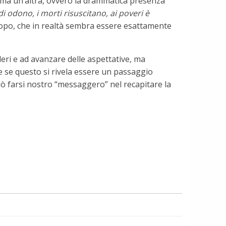
, ma un’altra, ovvero la drammatica presenza
di odono, i morti risuscitano, ai poveri è
o scopo, che in realtà sembra essere esattamente
deri e ad avanzare delle aspettative, ma
ze se questo si rivela essere un passaggio
 può farsi nostro “messaggero” nel recapitare la