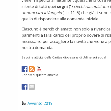
viene “rispedita al mittente”, quasi che la cosa
silente di tutti quei
segni
(“
i ciechi riacquistano 
annunciato il Vangelo”
, Lc 11, 5) che già ci son
quello di rispondere alla domanda iniziale.
Ciascuno è perciò chiamato non solo a rivendicare
parimenti a farsi carico del proprio dovere di ri
necessario per accogliere la novità che viene a pr
nostra domanda.
Segui le attività della Caritas diocesana di Udine sui social
Condividi questo articolo
Avvento 2019