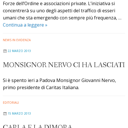
Forze dell’Ordine e associazioni private. L’iniziativa si
concentrerà su uno degli aspetti del traffico di esseri
umani che sta emergendo con sempre più frequenza, …
Il
Continua a leggere
»
FVG
in
NEWS IN EVIDENZA
rete
22 MARZO 2013
contro
la
MONSIGNOR NERVO CI HA LASCIATI
tratta
Si è spento ieri a Padova Monsignor Giovanni Nervo,
primo presidente di Caritas Italiana.
EDITORIALI
15 MARZO 2013
CARLA E LA DIMORA