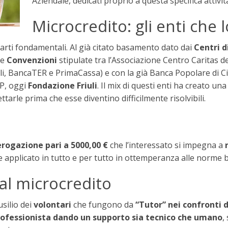
Aziendale, dedicati proprio a questa specifica attivit
Microcredito: gli enti che
rti fondamentali. Al già citato basamento dato dai
Centri d
le
Convenzioni
stipulate tra l’Associazione Centro Caritas de
li, BancaTER e PrimaCassa) e con la già Banca Popolare di Ci
UP, oggi
Fondazione Friuli
. Il mix di questi enti ha creato un
ettarle prima che esse diventino difficilmente risolvibili.
rogazione pari a 5000,00 €
che l’interessato si impegna a
 applicato in tutto e per tut
to in ottemperanza alle norme b
 al microcredito
usilio dei
volontari
che fungono da
“Tutor” nei confronti 
professionista dando un supporto sia tecnico che umano
,