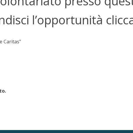
volontariato presso quest
disci l’opportunità clic
e Caritas”
to.