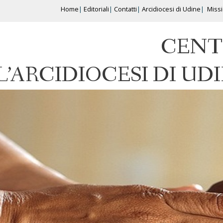
Home
Editoriali
Contatti
Arcidiocesi di Udine
Miss
CENT
L’ARCIDIOCESI DI UD