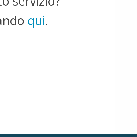
o servizio?
cando
qui
.