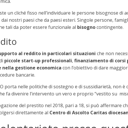
omica.
ste un cliché fisso nell’individuare le persone bisognose di 
 dai nostri paesi che da paesi esteri. Singole persone, fami
he tali da poter essere funzionale al
bisogno
contingente.
dito
upporto al reddito in particolari situazioni
che non necess
 di
piccole start-up professionali
,
finanziamento di corsi 
ie nella gestione economica
con l’obiettivo di dare maggiore
ocedure bancarie.
orta nelle politiche di sostegno e di sussidiarietà, non è 
che fa divenire l’intervento un vero e proprio “vestito su mis
erogazione del prestito nel 2018, pari a 18, si può affermar
olgersi direttamente al
Centro di Ascolto Caritas diocesa