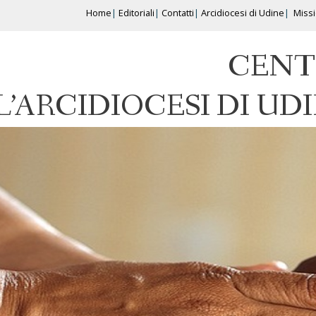
Home
Editoriali
Contatti
Arcidiocesi di Udine
Miss
CENT
L’ARCIDIOCESI DI UD