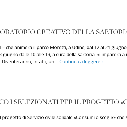
BORATORIO CREATIVO DELLA SARTORIA
– che animerà il parco Moretti, a Udine, dal 12 al 21 giugno – e
giugno dalle 10 alle 13, a cura della sartoria. Si imparerà a u
Al
 Diventeranno, infatti, un …
Continua a leggere
»
Terminal
festival
il
laboratorio
creativo
CCO I SELEZIONATI PER IL PROGETTO 
della
Sartoria
l progetto di Servizio civile solidale «Consumi o scegli?» che s
sociale
Fîl