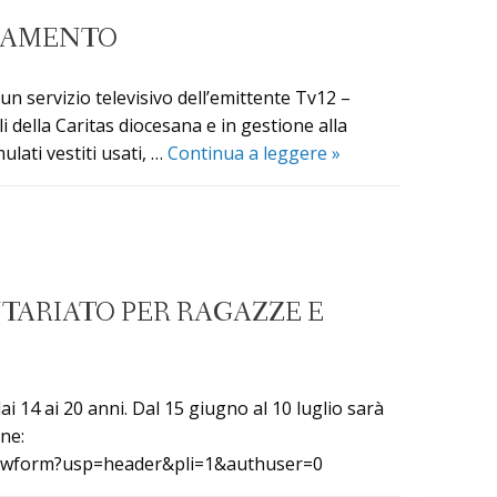
BIAMENTO
 un servizio televisivo dell’emittente Tv12 –
i della Caritas diocesana e in gestione alla
“Cassonetti
ulati vestiti usati, …
Continua a leggere
»
gialli”:
situazione
difficile
in
una
NTARIATO PER RAGAZZE E
fase
di
cambiamento
i 14 ai 20 anni. Dal 15 giugno al 10 luglio sarà
one:
iewform?usp=header&pli=1&authuser=0