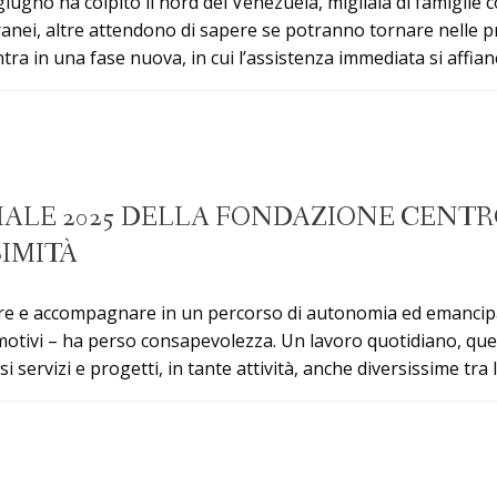
giugno ha colpito il nord del Venezuela, migliaia di famigli
nei, altre attendono di sapere se potranno tornare nelle pro
tra in una fase nuova, in cui l’assistenza immediata si affia
IALE 2025 DELLA FONDAZIONE CENTRO
SIMITÀ
nere e accompagnare in un percorso di autonomia ed emancipaz
 motivi – ha perso consapevolezza. Un lavoro quotidiano, que
si servizi e progetti, in tante attività, anche diversissime tra