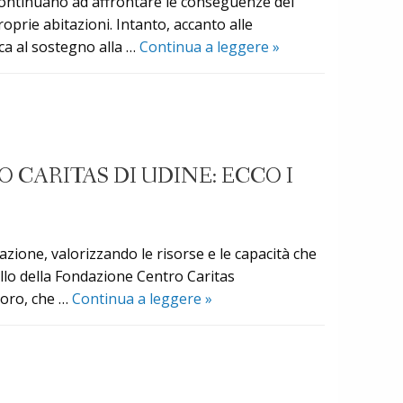
e continuano ad affrontare le conseguenze del
prie abitazioni. Intanto, accanto alle
Venezuela:
nca al sostegno alla …
Continua a leggere
»
la
situazione
a
un
mese
 CARITAS DI UDINE: ECCO I
dal
terremoto
e
la
ione, valorizzando le risorse e le capacità che
colletta
llo della Fondazione Centro Caritas
nazionale,
Presentato
 loro, che …
Continua a leggere
»
domenica
il
26
Bilancio
luglio
sociale
2025