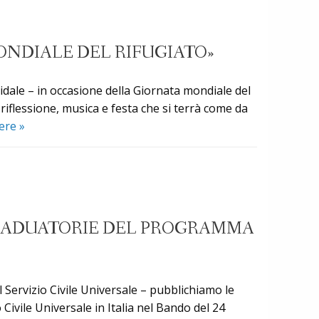
Rifigiato:
l’UNHCR
premia
MONDIALE DEL RIFUGIATO»
la
storia
vidale – in occasione della Giornata mondiale del
di
riflessione, musica e festa che si terrà come da
Daud
A
gere
»
e
Cividale
Ivan
«Intrecci
Ganzini
di
culture»
l’evento
E GRADUATORIE DEL PROGRAMMA
per
la
«Giornata
mondiale
l Servizio Civile Universale – pubblichiamo le
del
ivile Universale in Italia nel Bando del 24