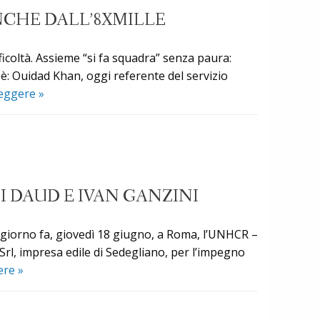
della
ANCHE DALL’8XMILLE
Fondazione
Centro
ficoltà. Assieme “si fa squadra” senza paura:
Caritas
, è: Ouidad Khan, oggi referente del servizio
di
Un
leggere
»
Udine:
video
ecco
racconta
i
l’esperienza
numeri
di
di
F.O.R.M.A.Lav.
un
I DAUD E IVAN GANZINI
sostenuta
anno
anche
di
e giorno fa, giovedì 18 giugno, a Roma, l’UNHCR –
dall’8xmille
prossimità
 Srl, impresa edile di Sedegliano, per l’impegno
Giornata
gere
»
mondiale
del