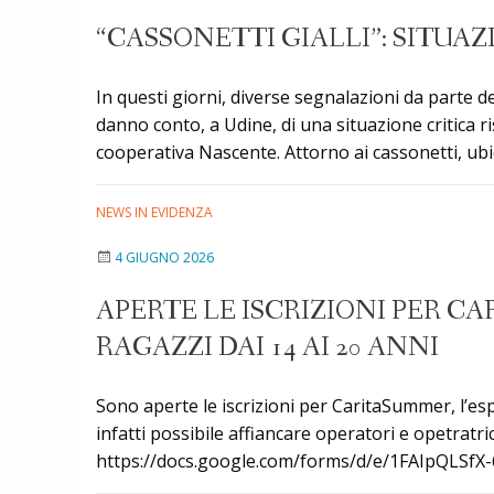
progetti
“CASSONETTI GIALLI”: SITUA
di
Servizio
In questi giorni, diverse segnalazioni da parte de
Civile
danno conto, a Udine, di una situazione critica ri
Universale
cooperativa Nascente. Attorno ai cassonetti, ubica
in
Grecia
e
NEWS IN EVIDENZA
Argentina
4 GIUGNO 2026
APERTE LE ISCRIZIONI PER C
RAGAZZI DAI 14 AI 20 ANNI
Sono aperte le iscrizioni per CaritaSummer, l’esp
infatti possibile affiancare operatori e opetratrici 
https://docs.google.com/forms/d/e/1FAIpQL