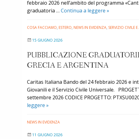
febbraio 2026 nell’ambito del programma «Can
Servizio
graduatoria …
Continua a leggere
»
civile
universale
COSA FACCIAMO
,
ESTERO
,
NEWS IN EVIDENZA
,
SERVIZIO CIVILE
(Bando
15 GIUGNO 2026
24
febbraio
PUBBLICAZIONE GRADUATORIE 
2026):
GRECIA E ARGENTINA
ecco
le
graduatorie
Caritas Italiana Bando del 24 febbraio 2026 e in
del
Giovanili e il Servizio Civile Universale. PRO
programma
settembre 2026 CODICE PROGETTO: PTXSU002092
«Cantieri
Pubblicazione
leggere
»
Nordest
graduatorie
2026»
provvisorie
NEWS IN EVIDENZA
per
11 GIUGNO 2026
i