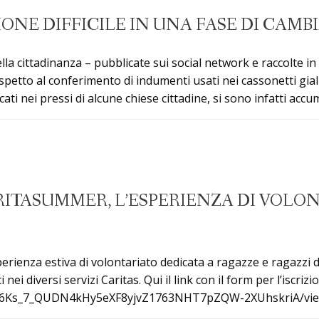
ZIONE DIFFICILE IN UNA FASE DI CAM
lla cittadinanza – pubblicate sui social network e raccolte in
spetto al conferimento di indumenti usati nei cassonetti giall
ti nei pressi di alcune chiese cittadine, si sono infatti accum
ARITASUMMER, L’ESPERIENZA DI VOLO
erienza estiva di volontariato dedicata a ragazze e ragazzi da
nei diversi servizi Caritas. Qui il link con il form per l’iscrizi
SfX-6Ks_7_QUDN4kHy5eXF8yjvZ1763NHT7pZQW-2XUhskriA/v