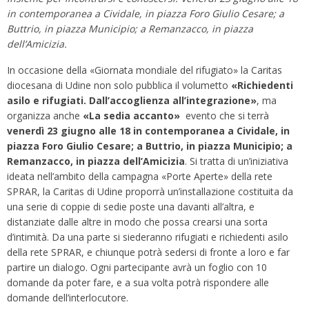
in contemporanea a Cividale, in piazza Foro Giulio Cesare; a
Buttrio, in piazza Municipio; a Remanzacco, in piazza
dell’Amicizia.
In occasione della «Giornata mondiale del rifugiato» la Caritas
diocesana di Udine non solo pubblica il volumetto
«Richiedenti
asilo e rifugiati. Dall’accoglienza all’integrazione»
, ma
organizza anche
«La sedia accanto»
evento che si terrà
venerdì 23 giugno alle 18 in contemporanea a Cividale, in
piazza Foro Giulio Cesare; a Buttrio, in piazza Municipio; a
Remanzacco, in piazza dell’Amicizia
. Si tratta di un’iniziativa
ideata nell’ambito della campagna «Porte Aperte» della rete
SPRAR, la Caritas di Udine proporrà un’installazione costituita da
una serie di coppie di sedie poste una davanti all’altra, e
distanziate dalle altre in modo che possa crearsi una sorta
d’intimità. Da una parte si siederanno rifugiati e richiedenti asilo
della rete SPRAR, e chiunque potrà sedersi di fronte a loro e far
partire un dialogo. Ogni partecipante avrà un foglio con 10
domande da poter fare, e a sua volta potrà rispondere alle
domande dell’interlocutore.