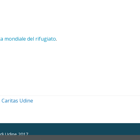
a mondiale del rifugiato
.
i Caritas Udine
 di Udine 2017