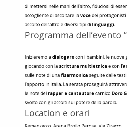
di mettersi nelle mani dell’altro, fiduciosi di esse
accogliente di ascoltare la
voce
dei protagonisti 
ascolto dell’altro e diversi tipi di
linguaggi
.
Programma dell’evento “I
Inizieremo a
dialogare
con i bambini, le nuove 
giocando con la
scrittura multietnica
e con l’
a
sulle note di una
fisarmonica
seguite dalle testi
l’apporto in Italia. La serata proseguirà attraver
le note del
rapper e cantautore
carnico
Doro G
svolto con gli accolti sul potere della parola.
Location e orari
Remanzacco, Arena Broilo Perosa, Via Ziracco.