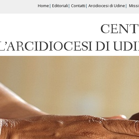
Home
Editoriali
Contatti
Arcidiocesi di Udine
Miss
CENT
L’ARCIDIOCESI DI UD