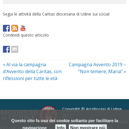
Segui le attività della Caritas diocesana di Udine sui social
Condividi questo articolo
«
Al via la campagna
Campagna Avvento 2019 –
d’Avvento della Caritas, con
“Non temere, Maria”
»
riflessioni per tutte le età
Copyright © Arcidiocesi di Udine
2017
Questo sito fa uso dei cookie soltanto per facilitare la
Piazza Patriarcato, 1 - 33100 Udine
(UD) Tel. 0432.414.511 - Fax 0432.511.838 C.F. 80013900305
navigazione
Info
Non mostrare più