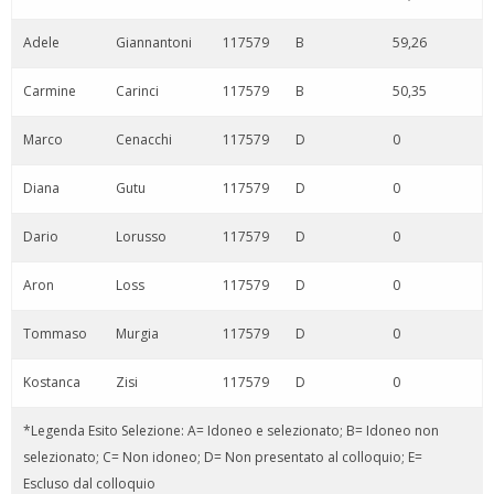
Adele
Giannantoni
117579
B
59,26
Carmine
Carinci
117579
B
50,35
Marco
Cenacchi
117579
D
0
Diana
Gutu
117579
D
0
Dario
Lorusso
117579
D
0
Aron
Loss
117579
D
0
Tommaso
Murgia
117579
D
0
Kostanca
Zisi
117579
D
0
*Legenda Esito Selezione: A= Idoneo e selezionato; B= Idoneo non
selezionato; C= Non idoneo; D= Non presentato al colloquio; E=
Escluso dal colloquio