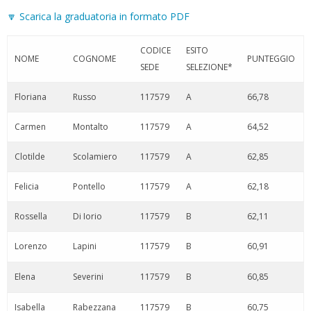
🔽 Scarica la graduatoria in formato PDF
CODICE
ESITO
NOME
COGNOME
PUNTEGGIO
SEDE
SELEZIONE*
Floriana
Russo
117579
A
66,78
Carmen
Montalto
117579
A
64,52
Clotilde
Scolamiero
117579
A
62,85
Felicia
Pontello
117579
A
62,18
Rossella
Di Iorio
117579
B
62,11
Lorenzo
Lapini
117579
B
60,91
Elena
Severini
117579
B
60,85
Isabella
Rabezzana
117579
B
60,75