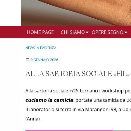
HOME PAGE
CHI SIAMO
OPERE SEGNO
NEWS IN EVIDENZA
9 GENNAIO 2026
ALLA SARTORIA SOCIALE «FÎL»
Alla sartoria sociale «
Fîl
» tornano i workshop per
𝙘𝙪𝙘𝙞𝙖𝙢𝙤 𝙡𝙖 𝙘𝙖𝙢𝙞𝙘𝙞𝙖: portate una camic
Il laboratorio si terrà in via Marangoni 99, a Udi
(Anna).