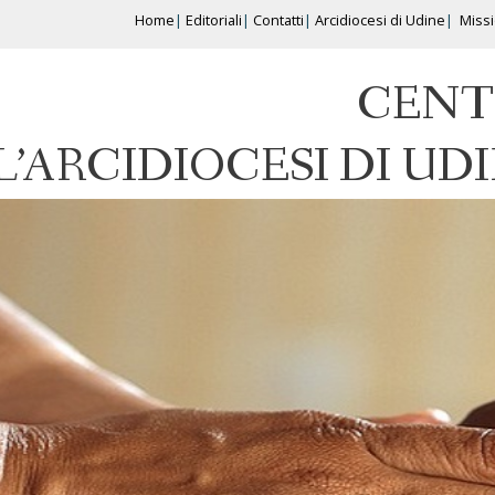
Home
Editoriali
Contatti
Arcidiocesi di Udine
Miss
CENT
L’ARCIDIOCESI DI UD