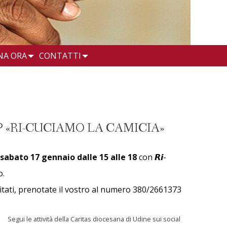
NA ORA
CONTATTI
P «RI-CUCIAMO LA CAMICIA»
sabato 17 gennaio dalle 15 alle 18
con 𝙍𝙞-
o.
imitati, prenotate il vostro al numero 380/2661373
Segui le attività della Caritas diocesana di Udine sui social