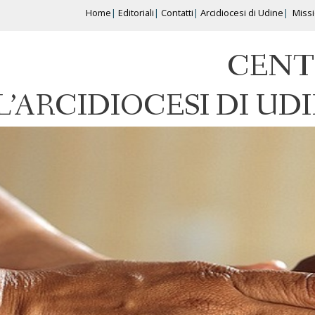
Home
Editoriali
Contatti
Arcidiocesi di Udine
Miss
CENT
L’ARCIDIOCESI DI UD