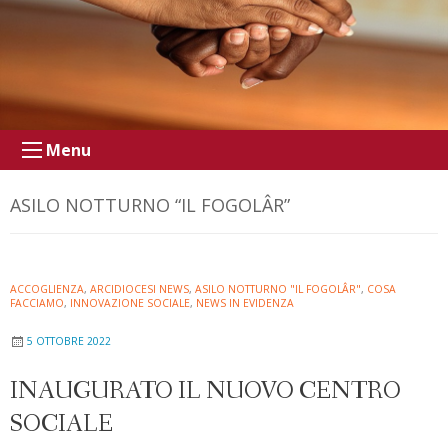
Menu
ASILO NOTTURNO “IL FOGOLÂR”
ACCOGLIENZA
,
ARCIDIOCESI NEWS
,
ASILO NOTTURNO "IL FOGOLÂR"
,
COSA
FACCIAMO
,
INNOVAZIONE SOCIALE
,
NEWS IN EVIDENZA
5 OTTOBRE 2022
INAUGURATO IL NUOVO CENTRO
SOCIALE