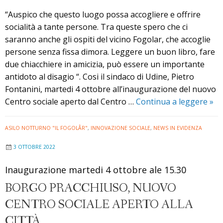
“Auspico che questo luogo possa accogliere e offrire
socialità a tante persone. Tra queste spero che ci
saranno anche gli ospiti del vicino Fogolar, che accoglie
persone senza fissa dimora. Leggere un buon libro, fare
due chiacchiere in amicizia, può essere un importante
antidoto al disagio “. Cosi il sindaco di Udine, Pietro
Fontanini, martedi 4 ottobre all’inaugurazione del nuovo
Ina
Centro sociale aperto dal Centro …
Continua a leggere
»
il
nu
ASILO NOTTURNO "IL FOGOLÂR"
,
INNOVAZIONE SOCIALE
,
NEWS IN EVIDENZA
Cen
3 OTTOBRE 2022
soc
Inaugurazione martedi 4 ottobre ale 15.30
BORGO PRACCHIUSO, NUOVO
CENTRO SOCIALE APERTO ALLA
CITTÀ