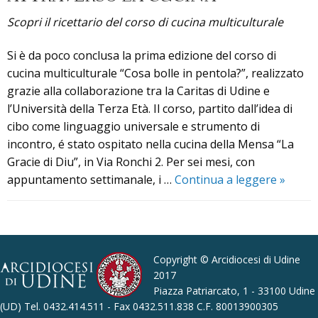
Scopri il ricettario del corso di cucina multiculturale
Si è da poco conclusa la prima edizione del corso di
cucina multiculturale “Cosa bolle in pentola?”, realizzato
grazie alla collaborazione tra la Caritas di Udine e
l’Università della Terza Età. Il corso, partito dall’idea di
cibo come linguaggio universale e strumento di
incontro, é stato ospitato nella cucina della Mensa “La
Gracie di Diu”, in Via Ronchi 2. Per sei mesi, con
“Cosa
appuntamento settimanale, i …
Continua a leggere
»
bolle
in
P
pentola
o
l’incon
s
Copyright © Arcidiocesi di Udine
tra
t
2017
culture
Piazza Patriarcato, 1 - 33100 Udine
N
attrav
(UD) Tel. 0432.414.511 - Fax 0432.511.838 C.F. 80013900305
a