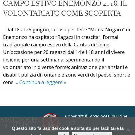
CAMPO ESTIVO ENEMONZO 2018: IL
VOLONTARIATO COME SCOPERTA
Dal 18 al 25 giugno, la casa per ferie “Mons. Nogaro” di
Enemonzo ha ospitato “Ragazzi in crescita“, l’ormai
tradizionale campo estivo della Caritas di Udine.
Un’occasione per 20 ragazzi dai 14 e i 18 anni di vivere
insieme per una settimana, sperimentando il
volontariato in diverse forme: animazione per anziani e
disabili, pulizia di fontane e zone verdi del paese, sport e
Campo
cene …
Continua a leggere
»
estivo
Enemonzo
P
2018:
o
il
s
Copyright © Arcidiocesi di Udine
volontariato
t
2017
come
Questo sito fa uso dei cookie soltanto per facilitare la
Piazza Patriarcato, 1 - 33100 Udine
N
scoperta