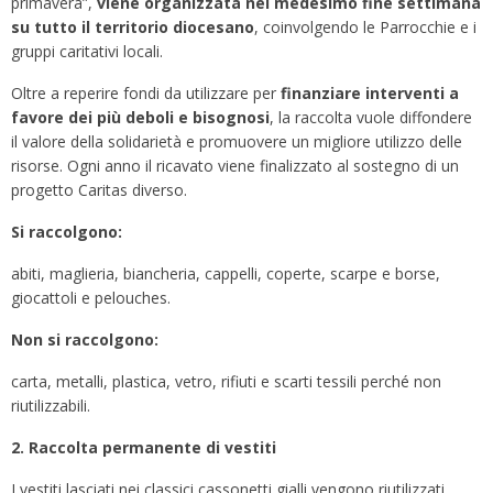
primavera”,
viene organizzata nel medesimo fine settimana
su tutto il territorio diocesano
, coinvolgendo le Parrocchie e i
gruppi caritativi locali.
Oltre a reperire fondi da utilizzare per
finanziare interventi a
favore dei più deboli e bisognosi
, la raccolta vuole diffondere
il valore della solidarietà e promuovere un migliore utilizzo delle
risorse. Ogni anno il ricavato viene finalizzato al sostegno di un
progetto Caritas diverso.
Si raccolgono:
abiti, maglieria, biancheria, cappelli, coperte, scarpe e borse,
giocattoli e pelouches.
Non si raccolgono:
carta, metalli, plastica, vetro, rifiuti e scarti tessili perché non
riutilizzabili.
2. Raccolta permanente di vestiti
I vestiti lasciati nei classici cassonetti gialli vengono riutilizzati