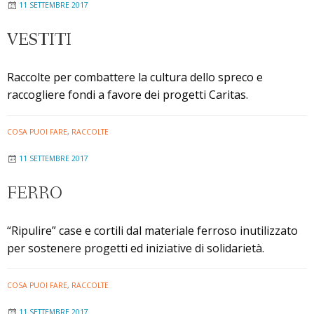
11 SETTEMBRE 2017
–
Raccolta
VESTITI
diocesana
di
Raccolte per combattere la cultura dello spreco e
abiti
raccogliere fondi a favore dei progetti Caritas.
usati
COSA PUOI FARE
,
RACCOLTE
11 SETTEMBRE 2017
FERRO
“Ripulire” case e cortili dal materiale ferroso inutilizzato
per sostenere progetti ed iniziative di solidarietà.
COSA PUOI FARE
,
RACCOLTE
11 SETTEMBRE 2017