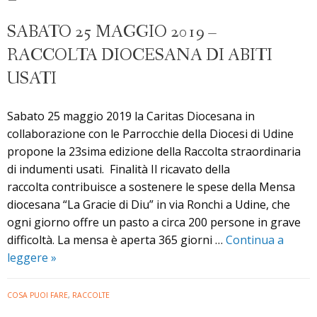
Caritas
Ucraina
SABATO 25 MAGGIO 2019 –
RACCOLTA DIOCESANA DI ABITI
USATI
Sabato 25 maggio 2019 la Caritas Diocesana in
collaborazione con le Parrocchie della Diocesi di Udine
propone la 23sima edizione della Raccolta straordinaria
di indumenti usati. Finalità Il ricavato della
raccolta contribuisce a sostenere le spese della Mensa
diocesana “La Gracie di Diu” in via Ronchi a Udine, che
ogni giorno offre un pasto a circa 200 persone in grave
difficoltà. La mensa è aperta 365 giorni …
Continua a
Sabato
leggere
»
25
maggio
COSA PUOI FARE
,
RACCOLTE
2019