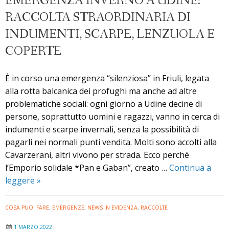
EMERGENZA INVERNO A UDINE:
RACCOLTA STRAORDINARIA DI
INDUMENTI, SCARPE, LENZUOLA E
COPERTE
È in corso una emergenza “silenziosa” in Friuli, legata
alla rotta balcanica dei profughi ma anche ad altre
problematiche sociali: ogni giorno a Udine decine di
persone, soprattutto uomini e ragazzi, vanno in cerca di
indumenti e scarpe invernali, senza la possibilità di
pagarli nei normali punti vendita. Molti sono accolti alla
Cavarzerani, altri vivono per strada. Ecco perché
l’Emporio solidale *Pan e Gaban”, creato …
Continua a
Emergenza
leggere
»
inverno
a
COSA PUOI FARE
,
EMERGENZE
,
NEWS IN EVIDENZA
,
RACCOLTE
Udine:
1 MARZO 2022