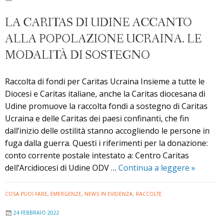
raccolta
straordinaria
LA CARITAS DI UDINE ACCANTO
di
ALLA POPOLAZIONE UCRAINA. LE
indumenti,
scarpe,
MODALITÀ DI SOSTEGNO
lenzuola
e
Raccolta di fondi per Caritas Ucraina Insieme a tutte le
coperte
Diocesi e Caritas italiane, anche la Caritas diocesana di
Udine promuove la raccolta fondi a sostegno di Caritas
Ucraina e delle Caritas dei paesi confinanti, che fin
dall’inizio delle ostilità stanno accogliendo le persone in
fuga dalla guerra. Questi i riferimenti per la donazione:
conto corrente postale intestato a: Centro Caritas
La
dell’Arcidiocesi di Udine ODV …
Continua a leggere
»
Caritas
di
COSA PUOI FARE
,
EMERGENZE
,
NEWS IN EVIDENZA
,
RACCOLTE
Udine
24 FEBBRAIO 2022
accanto