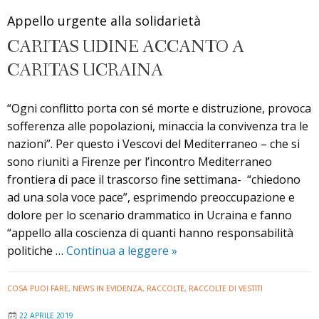
alla
Appello urgente alla solidarietà
popolaz
CARITAS UDINE ACCANTO A
ucraina.
Le
CARITAS UCRAINA
modalit
di
“Ogni conflitto porta con sé morte e distruzione, provoca
sosteg
sofferenza alle popolazioni, minaccia la convivenza tra le
nazioni”. Per questo i Vescovi del Mediterraneo – che si
sono riuniti a Firenze per l’incontro Mediterraneo
frontiera di pace il trascorso fine settimana- “chiedono
ad una sola voce pace”, esprimendo preoccupazione e
dolore per lo scenario drammatico in Ucraina e fanno
“appello alla coscienza di quanti hanno responsabilità
Caritas
politiche …
Continua a leggere
»
Udine
accanto
COSA PUOI FARE
,
NEWS IN EVIDENZA
,
RACCOLTE
,
RACCOLTE DI VESTITI
a
22 APRILE 2019