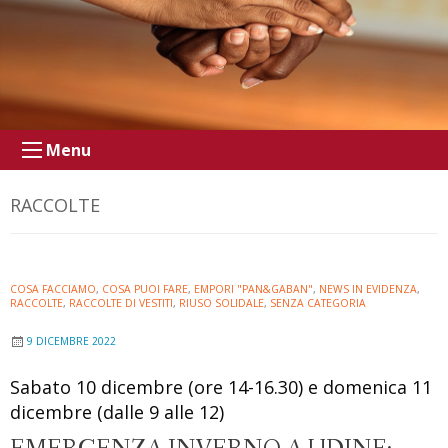
Menu
RACCOLTE
COSA FACCIAMO
,
COSA PUOI FARE
,
EMPORI "PAN&GABAN"
,
NEWS IN EVIDENZA
,
RACCOLTE
,
RACCOLTE DI VESTITI
,
RIUSO SOLIDALE
,
SENZA CATEGORIA
9 DICEMBRE 2022
Sabato 10 dicembre (ore 14-16.30) e domenica 11
dicembre (dalle 9 alle 12)