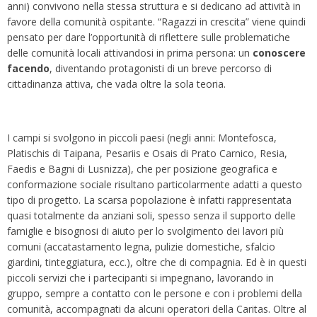
anni) convivono nella stessa struttura e si dedicano ad attività in
favore della comunità ospitante. “Ragazzi in crescita” viene quindi
pensato per dare l’opportunità di riflettere sulle problematiche
delle comunità locali attivandosi in prima persona: un
conoscere
facendo
, diventando protagonisti di un breve percorso di
cittadinanza attiva, che vada oltre la sola teoria.
I campi si svolgono in piccoli paesi (negli anni: Montefosca,
Platischis di Taipana, Pesariis e Osais di Prato Carnico, Resia,
Faedis e Bagni di Lusnizza), che per posizione geografica e
conformazione sociale risultano particolarmente adatti a questo
tipo di progetto. La scarsa popolazione è infatti rappresentata
quasi totalmente da anziani soli, spesso senza il supporto delle
famiglie e bisognosi di aiuto per lo svolgimento dei lavori più
comuni (accatastamento legna, pulizie domestiche, sfalcio
giardini, tinteggiatura, ecc.), oltre che di compagnia. Ed è in questi
piccoli servizi che i partecipanti si impegnano, lavorando in
gruppo, sempre a contatto con le persone e con i problemi della
comunità, accompagnati da alcuni operatori della Caritas. Oltre al