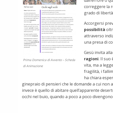
dall’errore o 
correggere la r
grado di libert
Accorgersi pre
possibilità
oltr
attraverso indiz
una presa di c
Gesù invita alla
ragioni
. Il suo
Prima Domenica di Avvento – Scheda
vita, ma a legg
di Animazione
fragilità, i fa
ha chiara esperi
ginepraio di pensieri che le domande a cui non a
invece è quello di abitare quell’apparente deser
occhi nel buio, quando a poco a poco divengono m