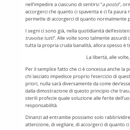
nell’impedire a ciascuno di sentirsi “
a posto
”, or
accorgerci che quanto ci spaventa e ci fa paura n
permette di accorgerci di quanto normalmente pas
I segni ci sono già, nella quotidianità dell’esisten
travolse tutti
”. Alle volte sono talmente assurdi
tutta la propria cruda banalità, allora spesso è t
La libertà, alle volt
Per il semplice fatto che ci è concessa anche la po
chi lasciato impedisce proprio l’esercizio di quest
priori, nulla sarà diversamente da come dev’esser
dalla dimostrazione di questo principio che tras
sterili profezie quale soluzione alle ferite dell
responsabilità.
Dinanzi ad entrambe possiamo solo rabbrividire di
attenzione, di vegliare, di accorgerci di quanto