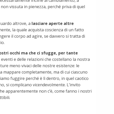
ecessariamente incline al cambiamento, a
non vissuta in pienezza, perché priva di quel
guardo altrove, a
lasciare aperte altre
ente, la quale acquista coscienza di un fatto
gere il corpo ad agire, se davvero si tratta di
io.
ostri occhi ma che ci sfugge, per tante
li eventi e delle relazioni che costellano la nostra
ture meno vivaci delle nostre esistenze: le
iamo a mappare completamente, ma di cui ciascuno
riamo fuggire perché è lì dentro, in quel caotico
no, si complicano vicendevolmente. L’invito
ò che apparentemente non c’è, come fanno i nostri
ibili.