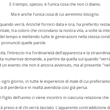
E il tempo, spesso, è l’unica cosa che non ci diamo.
Ma è anche l’unica cosa di cui avremmo bisogno.
uando verrà. Anziché fornirci data e ora, ha preferito resta
tale, tra coloro che circondano la nostra vita, a volte la int
el tempo e mettendo tutte le generazioni nella stessa condizi
 pronunciò quelle parole.
à, l’intreccio tra l’ordinarietà dell’apparenza e la straordina
ta numerose domande, a partire da quella sul quando “verrà”
d un evento che non è ancora avvenuto, ma al presente: “ne
gni giorno, in tutte le esperienze di male di cui preferiamo
 di perderla e in realtà avendola così già persa.
Figlio dell’uomo ci viene incontro in ciascuna relazione che i
rà preso e di chi verrà lasciato. L’apparente contraddizione