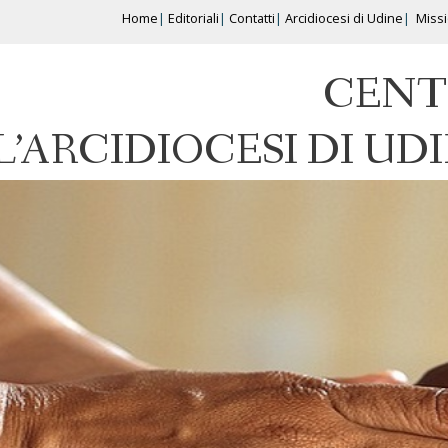
Home
Editoriali
Contatti
Arcidiocesi di Udine
Miss
CENT
L’ARCIDIOCESI DI UD