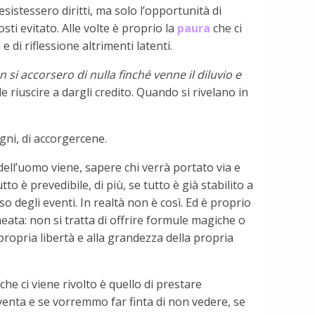
esistessero diritti, ma solo l’opportunità di
ti evitato. Alle volte è proprio la
paura
che ci
di riflessione altrimenti latenti.
n si accorsero di nulla finché venne il diluvio e
riuscire a dargli credito. Quando si rivelano in
egni, di accorgercene.
o dell’uomo viene, sapere chi verrà portato via e
to è prevedibile, di più, se tutto è già stabilito a
 degli eventi. In realtà non è così. Ed è proprio
eata: non si tratta di offrire formule magiche o
propria libertà e alla grandezza della propria
he ci viene rivolto è quello di prestare
aventa e se vorremmo far finta di non vedere, se