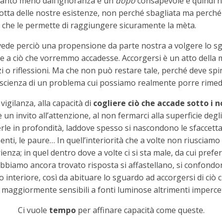
quanto meno dall’ignoranza e un
dopo
consapevole e quindi n
otta delle nostre esistenze, non perché sbagliata ma perché 
à che le permette di raggiungere sicuramente la mèta.
vede perciò una propensione da parte nostra a volgere lo s
e a ciò che vorremmo accadesse. Accorgersi è un atto della m
i o riflessioni. Ma che non può restare tale, perché deve spin
oscienza di un problema cui possiamo realmente porre rimed
 vigilanza, alla capacità di
cogliere ciò che accade sotto i n
 è un invito all’attenzione, al non fermarci alla superficie deg
erle in profondità, laddove spesso si nascondono le sfaccetta
llimenti, le paure… In quell’interiorità che a volte non riusc
enza; in quel dentro dove a volte ci si sta male, da cui prefe
bbiamo ancora trovato risposta si affastellano, si confondo
to interiore, così da abituare lo sguardo ad accorgersi di ci
aggiormente sensibili a fonti luminose altrimenti impercett
Ci vuole
tempo
per affinare capacità come queste.