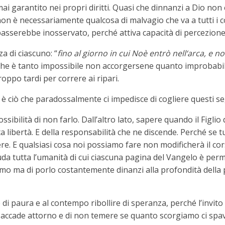
mai garantito nei propri diritti. Quasi che dinnanzi a Dio non 
on è necessariamente qualcosa di malvagio che va a tutti i cos
serebbe inosservato, perché attiva capacità di percezione e 
za di ciascuno: “
fino al giorno in cui Noè entrò nell‘arca, e no
 che è tanto impossibile non accorgersene quanto improbabile 
roppo tardi per correre ai ripari.
e, è ciò che paradossalmente ci impedisce di cogliere questi s
ssibilità di non farlo. Dall’altro lato, sapere quando il Figli
a libertà. E della responsabilità che ne discende. Perché se tut
e. E qualsiasi cosa noi possiamo fare non modificherà il corso
uda tutta l’umanità di cui ciascuna pagina del Vangelo è perm
’uomo ma di porlo costantemente dinanzi alla profondità della 
 paura e al contempo ribollire di speranza, perché l’invito c
 ci accade attorno e di non temere se quanto scorgiamo ci sp