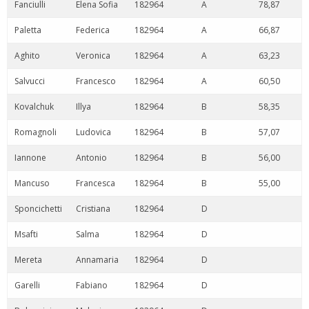
Fanciulli
Elena Sofia
182964
A
78,87
Paletta
Federica
182964
A
66,87
Aghito
Veronica
182964
A
63,23
Salvucci
Francesco
182964
A
60,50
Kovalchuk
Illya
182964
B
58,35
Romagnoli
Ludovica
182964
B
57,07
Iannone
Antonio
182964
B
56,00
Mancuso
Francesca
182964
B
55,00
Sponcichetti
Cristiana
182964
D
Msafti
Salma
182964
D
Mereta
Annamaria
182964
D
Garelli
Fabiano
182964
D