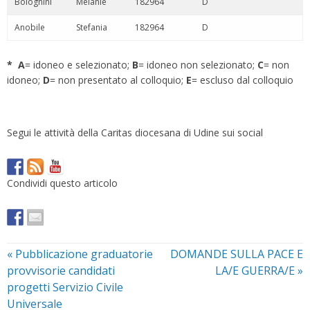
Bolognini
Melanie
182964
D
Anobile
Stefania
182964
D
* A
= idoneo e selezionato;
B
= idoneo non selezionato;
C
= non
idoneo;
D
= non presentato al colloquio;
E
= escluso dal colloquio
Segui le attività della Caritas diocesana di Udine sui social
Condividi questo articolo
«
Pubblicazione graduatorie
DOMANDE SULLA PACE E
provvisorie candidati
LA/E GUERRA/E
»
progetti Servizio Civile
Universale