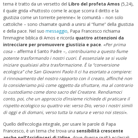
tema è tratto da un versetto del
Libro del profeta Amos
(5,24),
il quale grida «Piuttosto come le acque scorra il diritto e la
giustizia come un torrente perenne»: le comunità – non solo
cattoliche – sono chiamate quindi a unirsi al “fiume” della giustizia
e della pace. Nel suo
messaggio
, Papa Francesco richiama
l’immagine biblica di Amos e ricorda
quattro attenzioni da
intrecciare per promuovere giustizia e pace
.
«Per prima
cosa
– afferma il Santo Padre –
, contribuiamo a questo fiume
potente trasformando i nostri cuori. È essenziale se si vuole
iniziare qualsiasi altra trasformazione. È la “conversione
ecologica” che San Giovanni Paolo II ci ha esortato a compiere:
il rinnovamento del nostro rapporto con il creato, affinché non
lo consideriamo più come oggetto da sfruttare, ma al contrario
lo custodiamo come dono sacro del Creatore. Rendiamoci
conto, poi, che un approccio d’insieme richiede di praticare il
rispetto ecologico su quattro vie: verso Dio, verso i nostri simili
di oggi e di domani, verso tutta la natura e verso noi stessi».
Quello dell’ecologia integrale, per usare le parole di Papa
Francesco, è un tema che trova una
sensibilità crescente
anche nell’Arcidiocesi di Udine
, dove diverse realtà ecclesiali