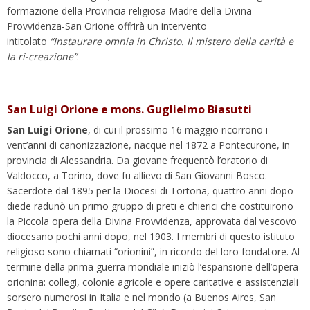
formazione della Provincia religiosa Madre della Divina
Provvidenza-San Orione offrirà un intervento
intitolato
“Instaurare omnia in Christo. Il mistero della carità e
la ri-creazione”
.
San Luigi Orione e mons. Guglielmo Biasutti
San Luigi Orione
, di cui il prossimo 16 maggio ricorrono i
vent’anni di canonizzazione, nacque nel 1872 a Pontecurone, in
provincia di Alessandria. Da giovane frequentò l’oratorio di
Valdocco, a Torino, dove fu allievo di San Giovanni Bosco.
Sacerdote dal 1895 per la Diocesi di Tortona, quattro anni dopo
diede radunò un primo gruppo di preti e chierici che costituirono
la Piccola opera della Divina Provvidenza, approvata dal vescovo
diocesano pochi anni dopo, nel 1903. I membri di questo istituto
religioso sono chiamati “orionini”, in ricordo del loro fondatore. Al
termine della prima guerra mondiale iniziò l’espansione dell’opera
orionina: collegi, colonie agricole e opere caritative e assistenziali
sorsero numerosi in Italia e nel mondo (a Buenos Aires, San