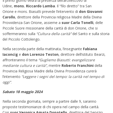
Il primo giorno vedrà la presenza dell’arcivescovo di
Udine,
mons. Riccardo Lamba
. Il “filo diretto” tra San
Orione e mons. Biasutti prevede l’intervento di
don Giovanni
Carollo
, direttore della Provincia religiosa Madre della Divina
Provvidenza-San Orione, assieme a
suor Carla Tonelli
, delle
Piccole Suore missionarie della carità di don Orione, che si
soffermeranno sulla
“Cultura della carità”
del Santo e sulla storia
del Piccolo Cottolengo.
Nella seconda parte della mattinata, l’insegnante
Fabiana
Iaconcig
e
don Lorenzo Teston
, direttore dell’istituto Bearzi,
affronteranno il tema
“Gugliemo Biasutti: evangelizzare
mediante cultura e carità”
, mentre
Roberto Franchini
della
Provincia Religiosa Madre della Divina Provvidenza curerà
l’intervento
“Leggere i segni del tempo: la carità nel tempo di
oggi”
.
Sabato 18 maggio 2024
Nella seconda giornata, sempre a partire dalle 9, saranno
proposte testimonianze di chi opera nel campo della carità.
Con
suor Veronica Amata Donatello
, direttrice del Servizio