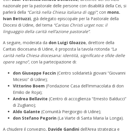
nazionale per la pastorale delle persone con disabilità della Cei, si
parlerà della
“Carità nella Chiesa italiana di oggi”
; con
mons.
Ivan Bettuzzi
, già delegato episcopale per la Pastorale della
Diocesi di Udine, del tema
“Caritas Christi urget nos: il
linguaggio della carità nell’azione pastorale”
.
A seguire, moderata da
don Luigi Gloazzo
, direttore della
Caritas diocesana di Udine, è proposta la tavola rotonda
“La
carità nella Chiesa diocesana: identità, significato e sfide delle
opere segno”
, con la partecipazione di:
don Giuseppe Faccin
(Centro solidarietà giovani “Giovanni
Micesio” di Udine);
Vittorino Boem
(Fondazione Casa dell’Immacolata di don
Emilio de Roja);
Andrea Bellavite
(Centro di accoglienza “Ernesto Balducci”
di Zugliano);
Aldo Galante
(Comunità Piergiorgio di Udine);
don Stefano Pegorin
(La Viarte di Santa Maria la Longa).
A chiudere il convegno,
Davide Gandini
dell’Area strategica e