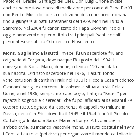
Paolo del Brasile, Santiago del Cile). Don Luigi Orione svolse
anche una preziosa opera di mediazione per conto di Papa Pio XI
con Benito Mussolini per la risoluzione della questione romana,
fino a giungere ai patti Lateranensi del 1929. Morì nel 1940 a
Sanremo. Nel 2004 fu canonizzato da Papa Giovanni Paolo II;
oggi è annoverato a pieno titolo tra i principali “santi sociali”
piemontesi vissuti tra Ottocento e Novecento.
Mons. Guglielmo Biasutti
, invece, fu un sacerdote friulano
originario di Forgaria, dove nacque l’8 agosto del 1904: il
convegno di Santa Maria, dunque, celebra i 120 anni dalla
sua nascita. Ordinato sacerdote nel 1926, Biasutti fondò
varie istituzioni di carità in Friuli: nel 1933 la Piccola Casa “Federico
Ozanam” per gli ex carcerati, inizialmente situata in via Pola a
Udine, e nel 1936, sempre nel capoluogo, il rifugio “Bearzi” per
ragazzi bisognosi e diseredati, che fu poi affidato ai salesiani il 29
ottobre 1939. Segnato dall’esperienza di cappellano militare in
Russia, rientrò in Friuli dove fra il 1943 e il 1944 fondò il Piccolo
Cottolengo friulano a Santa Maria la Longa. Attivo anche in
ambito civile, su incarico vescovile mons. Biasutti costituì nel 1948
i Comitati cattolici (poi civici) per organizzare il mondo cattolico in