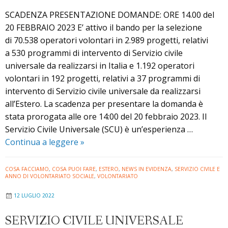
SCADENZA PRESENTAZIONE DOMANDE: ORE 14.00 del
20 FEBBRAIO 2023 E’ attivo il bando per la selezione
di 70.538 operatori volontari in 2.989 progetti, relativi
a 530 programmi di intervento di Servizio civile
universale da realizzarsi in Italia e 1.192 operatori
volontari in 192 progetti, relativi a 37 programmi di
intervento di Servizio civile universale da realizzarsi
all’Estero. La scadenza per presentare la domanda è
stata prorogata alle ore 14:00 del 20 febbraio 2023. Il
Servizio Civile Universale (SCU) è un’esperienza …
Bando
Continua a leggere
»
per
il
COSA FACCIAMO
,
COSA PUOI FARE
,
ESTERO
,
NEWS IN EVIDENZA
,
SERVIZIO CIVILE E
ANNO DI VOLONTARIATO SOCIALE
,
VOLONTARIATO
Servizio
Civile
12 LUGLIO 2022
Universale
2022
SERVIZIO CIVILE UNIVERSALE