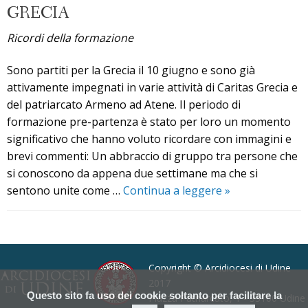
–
GRECIA
servizio
Ricordi della formazione
2023
Sono partiti per la Grecia il 10 giugno e sono già
attivamente impegnati in varie attività di Caritas Grecia e
del patriarcato Armeno ad Atene. Il periodo di
formazione pre-partenza è stato per loro un momento
significativo che hanno voluto ricordare con immagini e
brevi commenti: Un abbraccio di gruppo tra persone che
si conoscono da appena due settimane ma che si
Servizio
sentono unite come …
Continua a leggere
»
Civile
Universale
P
Grecia
o
s
Copyright © Arcidiocesi di Udine
t
2017
Questo sito fa uso dei cookie soltanto per facilitare la
Piazza Patriarcato, 1 - 33100 Udine
N