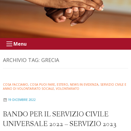
Menu
ARCHIVIO TAG:
GRECIA
COSA FACCIAMO
,
COSA PUOI FARE
,
ESTERO
,
NEWS IN EVIDENZA
,
SERVIZIO CIVILE E
ANNO DI VOLONTARIATO SOCIALE
,
VOLONTARIATO
19 DICEMBRE 2022
BANDO PER IL SERVIZIO CIVILE
UNIVERSALE 2022 – SERVIZIO 2023