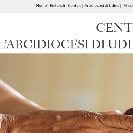
Home
Editoriali
Contatti
Arcidiocesi di Udine
Miss
CENT
L’ARCIDIOCESI DI UD