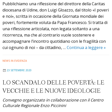
Pubblichiamo una riflessione del direttore della Caritas
diocesana di Udine, don Luigi Gloazzo, dal titolo «I poveri
e noi», scritta in occasione della Giornata mondiale dei
poveri, fortemente voluta da Papa Francesco. Si tratta di
una riflessione articolata, non legata soltanto a una
ricorrenza, ma che al contrario vuole sostenere e
accompagnare l’incontro quotidiano con le fragilità con
«I
cui ognuno di noi – da cittadino, …
Continua a leggere
»
pove
e
NEWS IN EVIDENZA
noi»
23 SETTEMBRE 2020
una
rifl
LO SCANDALO DELLE POVERTÀ: LE
di
VECCHIE E LE NUOVE IDEOLOGIE
don
Luig
Convegno organizzato in collaborazione con il Centro
Glo
Culturale Regionale Enzo Piccinini