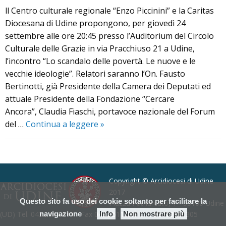
ll Centro culturale regionale “Enzo Piccinini” e la Caritas
Diocesana di Udine propongono, per giovedì 24
settembre alle ore 20:45 presso l’Auditorium del Circolo
Culturale delle Grazie in via Pracchiuso 21 a Udine,
l’incontro “Lo scandalo delle povertà. Le nuove e le
vecchie ideologie”. Relatori saranno l’On. Fausto
Bertinotti, già Presidente della Camera dei Deputati ed
attuale Presidente della Fondazione “Cercare
Ancora”, Claudia Fiaschi, portavoce nazionale del Forum
LO
del …
Continua a leggere
»
SCANDALO
DELLE
P
POVERTÀ:
o
le
s
Copyright © Arcidiocesi di Udine
vecchie
t
2017
e
Questo sito fa uso dei cookie soltanto per facilitare la
Piazza Patriarcato, 1 - 33100 Udine
N
le
(UD) Tel. 0432.414.511 - Fax 0432.511.838 C.F. 80013900305
navigazione
Info
Non mostrare più
a
nuove