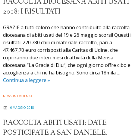
RACCOLTA DIOCESANA ABITI USATI
un
2018: I RISULTATI
video
GRAZIE a tutti coloro che hanno contribuito alla raccolta
diocesana di abiti usati del 19 e 26 maggio scorsi! Questi i
risultati: 220.780 chili di materiale raccolto, pari a
47.467,70 euro corrisposti alla Caritas di Udine, che
copriranno due interi mesi di attività della Mensa
diocesana “La Gracie di Diu“, che ogni giorno offre cibo e
accoglienza a chi ne ha bisogno. Sono circa 18mila …
Raccolta
Continua a leggere
»
diocesana
abiti
NEWS IN EVIDENZA
usati
16 MAGGIO 2018
2018:
i
RACCOLTA ABITI USATI: DATE
risultati
POSTICIPATE A SAN DANIELE,