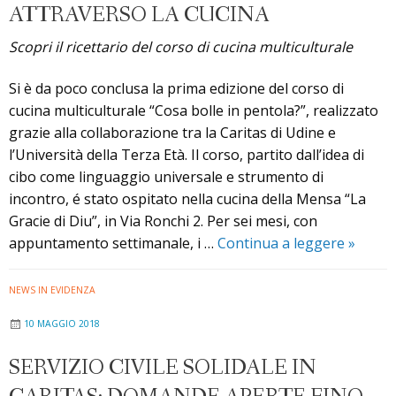
Tolmezzo,
ATTRAVERSO LA CUCINA
Gorto
Scopri il ricettario del corso di cucina multiculturale
e
Ampezzo
Si è da poco conclusa la prima edizione del corso di
cucina multiculturale “Cosa bolle in pentola?”, realizzato
grazie alla collaborazione tra la Caritas di Udine e
l’Università della Terza Età. Il corso, partito dall’idea di
cibo come linguaggio universale e strumento di
incontro, é stato ospitato nella cucina della Mensa “La
Gracie di Diu”, in Via Ronchi 2. Per sei mesi, con
“Cosa
appuntamento settimanale, i …
Continua a leggere
»
bolle
in
NEWS IN EVIDENZA
pentola
10 MAGGIO 2018
l’incon
tra
SERVIZIO CIVILE SOLIDALE IN
culture