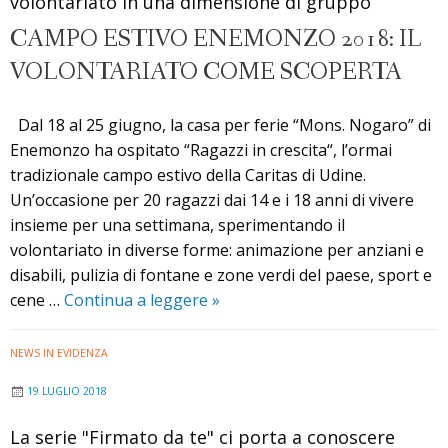
volontariato in una dimensione di gruppo
Tv2000
CAMPO ESTIVO ENEMONZO 2018: IL
VOLONTARIATO COME SCOPERTA
Dal 18 al 25 giugno, la casa per ferie “Mons. Nogaro” di
Enemonzo ha ospitato “Ragazzi in crescita“, l’ormai
tradizionale campo estivo della Caritas di Udine.
Un’occasione per 20 ragazzi dai 14 e i 18 anni di vivere
insieme per una settimana, sperimentando il
volontariato in diverse forme: animazione per anziani e
disabili, pulizia di fontane e zone verdi del paese, sport e
Campo
cene …
Continua a leggere
»
estivo
Enemonzo
NEWS IN EVIDENZA
2018:
19 LUGLIO 2018
il
volontariato
La serie "Firmato da te" ci porta a conoscere