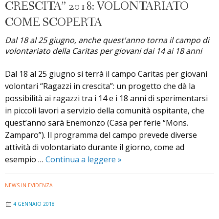
CRESCITA” 2018: VOLONTARIATO
fino
al
COME SCOPERTA
31
Dal 18 al 25 giugno, anche quest'anno torna il campo di
maggio
volontariato della Caritas per giovani dai 14 ai 18 anni
Dal 18 al 25 giugno si terrà il campo Caritas per giovani
volontari “Ragazzi in crescita”: un progetto che dà la
possibilità ai ragazzi tra i 14 e i 18 anni di sperimentarsi
in piccoli lavori a servizio della comunità ospitante, che
quest’anno sarà Enemonzo (Casa per ferie “Mons.
Zamparo”). Il programma del campo prevede diverse
attività di volontariato durante il giorno, come ad
Campo
esempio …
Continua a leggere
»
estivo
“Ragazzi
NEWS IN EVIDENZA
in
4 GENNAIO 2018
crescita”