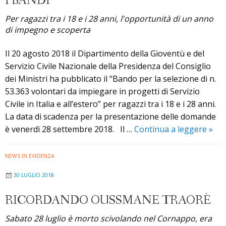
I BANDI
Caritas
Diocesana
Per ragazzi tra i 18 e i 28 anni, l'opportunità di un anno
di impegno e scoperta
Il 20 agosto 2018 il Dipartimento della Gioventù e del
Servizio Civile Nazionale della Presidenza del Consiglio
dei Ministri ha pubblicato il “Bando per la selezione di n.
53.363 volontari da impiegare in progetti di Servizio
Civile in Italia e all’estero” per ragazzi tra i 18 e i 28 anni.
La data di scadenza per la presentazione delle domande
Serv
è venerdì 28 settembre 2018. Il …
Continua a leggere
»
Civil
in
NEWS IN EVIDENZA
Etiop
30 LUGLIO 2018
aper
i
RICORDANDO OUSSMANE TRAORÈ
band
Sabato 28 luglio è morto scivolando nel Cornappo, era