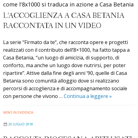
come
come l'8x1000 si traduca in azione a Casa Betania
scoperta
L’ACCOGLIENZA A CASA BETANIA
RACCONTATA IN UN VIDEO
La serie “Firmato da te“, che racconta opere e progetti
realizzati con il contributo dell’8×1000, ha fatto tappa a
Casa Betania, “un luogo di amicizia, di supporto, di
conforto, ma anche un luogo dove nutrirsi, per poter
ripartire”. Attive dalla fine degli anni ’90, quelle di Casa
Betania sono comunità alloggio dove si realizzano
percorsi di accoglienza e di accompagnamento sociale
L’accoglienz
con persone che vivono …
Continua a leggere
»
a
Casa
NEWS IN EVIDENZA
Betania
20 LUGLIO 2018
raccontata
in