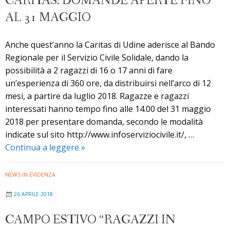
CARITAS: DOMANDE APERTE FINO
attrav
la
AL 31 MAGGIO
cucina
Anche quest’anno la Caritas di Udine aderisce al Bando
Regionale per il Servizio Civile Solidale, dando la
possibilità a 2 ragazzi di 16 o 17 anni di fare
un’esperienza di 360 ore, da distribuirsi nell’arco di 12
mesi, a partire da luglio 2018. Ragazze e ragazzi
interessati hanno tempo fino alle 14.00 del 31 maggio
2018 per presentare domanda, secondo le modalità
indicate sul sito http://www.infoserviziocivile.it/, …
Servizio
Continua a leggere
»
Civile
Solidale
NEWS IN EVIDENZA
in
26 APRILE 2018
Caritas:
domande
CAMPO ESTIVO “RAGAZZI IN
aperte