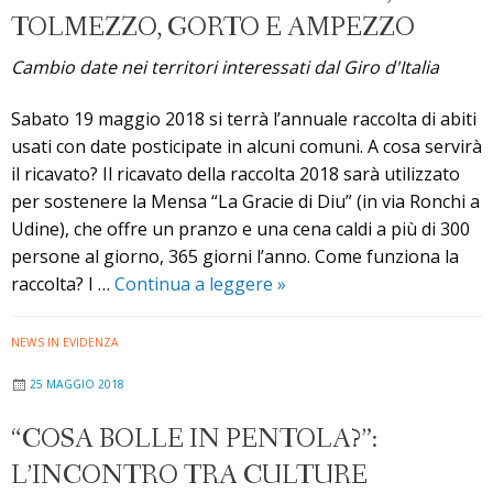
TOLMEZZO, GORTO E AMPEZZO
Cambio date nei territori interessati dal Giro d'Italia
Sabato 19 maggio 2018 si terrà l’annuale raccolta di abiti
usati con date posticipate in alcuni comuni. A cosa servirà
il ricavato? Il ricavato della raccolta 2018 sarà utilizzato
per sostenere la Mensa “La Gracie di Diu” (in via Ronchi a
Udine), che offre un pranzo e una cena caldi a più di 300
persone al giorno, 365 giorni l’anno. Come funziona la
Raccolta
raccolta? I …
Continua a leggere
»
abiti
usati:
NEWS IN EVIDENZA
date
25 MAGGIO 2018
posticipate
a
“COSA BOLLE IN PENTOLA?”:
San
L’INCONTRO TRA CULTURE
Daniele,