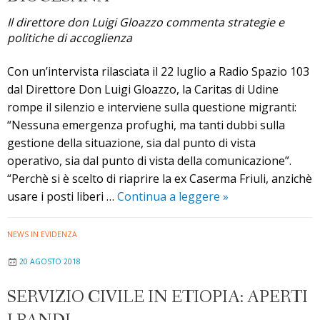
Il direttore don Luigi Gloazzo commenta strategie e
politiche di accoglienza
Con un’intervista rilasciata il 22 luglio a Radio Spazio 103
dal Direttore Don Luigi Gloazzo, la Caritas di Udine
rompe il silenzio e interviene sulla questione migranti:
“Nessuna emergenza profughi, ma tanti dubbi sulla
gestione della situazione, sia dal punto di vista
operativo, sia dal punto di vista della comunicazione”.
“Perchè si è scelto di riaprire la ex Caserma Friuli, anzichè
Accoglienza
usare i posti liberi …
Continua a leggere
»
profughi
a
NEWS IN EVIDENZA
Udine:
20 AGOSTO 2018
la
posizione
SERVIZIO CIVILE IN ETIOPIA: APERTI
della