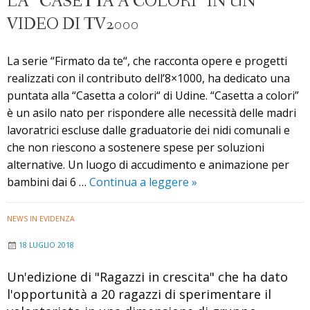
LA “CASETTA A COLORI” IN UN
VIDEO DI TV2000
La serie “Firmato da te“, che racconta opere e progetti
realizzati con il contributo dell’8×1000, ha dedicato una
puntata alla “Casetta a colori“ di Udine. “Casetta a colori”
è un asilo nato per rispondere alle necessità delle madri
lavoratrici escluse dalle graduatorie dei nidi comunali e
che non riescono a sostenere spese per soluzioni
alternative. Un luogo di accudimento e animazione per
La
bambini dai 6 …
Continua a leggere
»
“Casetta
a
NEWS IN EVIDENZA
colori”
18 LUGLIO 2018
in
un
Un'edizione di "Ragazzi in crescita" che ha dato
video
l'opportunità a 20 ragazzi di sperimentare il
di